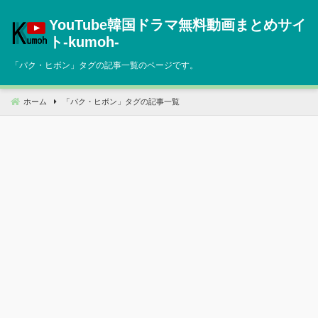
コ
YouTube韓国ドラマ無料動画まとめサイ
ン
テ
ト‐kumoh‐
ン
「
パク・ヒボン
」タグの記事一覧のページです。
ツ
へ
移
ホーム
「
パク・ヒボン
」タグの記事一覧
動