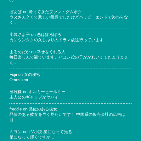
の…
ばあば
on
帰ってきたファン・グムボク
ウヌさん辛くて悲しい役柄でしたけどハッピーエンドで終わらな
く…
小暮さよ子
on
恋はぽろぽろ
カンウンタクの久しぶりのドラマ放送待っています
まるめだか
on
幸せをくれる人
毎日楽しんで観ています。ハユン役の子がかわいくてたまりませ
ん…
Fujii
on
女の秘密
Omoshiroi
磨雄様
on
キルミーヒールミー
主人公のギャップがヤバイ
freddie
on
品位のある彼女
品位のある彼女を早く見たいです！ 中国系の販売会社の広告は
目…
ミヨン
on
TV小説 星になって光る
星になって輝くですが…