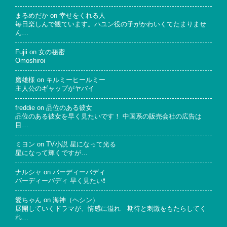
まるめだか
on
幸せをくれる人
毎日楽しんで観ています。ハユン役の子がかわいくてたまりませ
ん…
Fujii
on
女の秘密
Omoshiroi
磨雄様
on
キルミーヒールミー
主人公のギャップがヤバイ
freddie
on
品位のある彼女
品位のある彼女を早く見たいです！ 中国系の販売会社の広告は
目…
ミヨン
on
TV小説 星になって光る
星になって輝くですが…
ナルシャ
on
バーディーバディ
バーディーバディ 早く見たい❗
愛ちゃん
on
海神（ヘシン）
展開していくドラマが、情感に溢れ 期待と刺激をもたらしてく
れ…