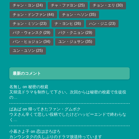
チャン・ヨン
(24)
チャ・ファヨン
(25)
チョン・エリ
(30)
チョン・ドンファン
(44)
チョン・ヘソン
(35)
チョン・ミソン
(23)
ナ・ヨンヒ
(26)
ハン・ジニ
(23)
パク・ウォンスク
(29)
パク・クニョン
(29)
パン・ヒョジョン
(34)
ユン・ジュサン
(35)
ユン・ユソン
(25)
最新のコメント
名無し
on
秘密の校庭
又韓流ドラマを制作して下さい。次回からは秘密の校庭で生徒役
の…
ばあば
on
帰ってきたファン・グムボク
ウヌさん辛くて悲しい役柄でしたけどハッピーエンドで終わらな
く…
小暮さよ子
on
恋はぽろぽろ
カンウンタクの久しぶりのドラマ放送待っています