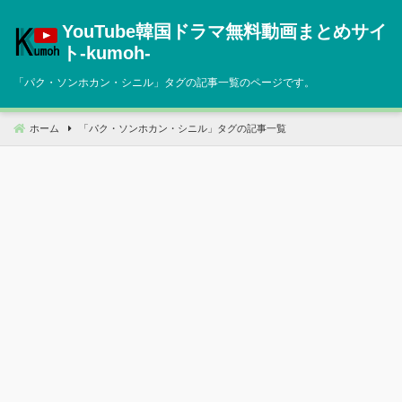
コ
YouTube韓国ドラマ無料動画まとめサイ
ン
テ
ト‐kumoh‐
ン
「
パク・ソンホカン・シニル
」タグの記事一覧のページです。
ツ
へ
移
ホーム
「
パク・ソンホカン・シニル
」タグの記事一覧
動