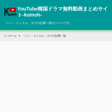
コ
YouTube韓国ドラマ無料動画まとめサイ
ン
テ
ト‐kumoh‐
ン
「
ハン・イェスル
」タグの記事一覧のページです。
ツ
へ
移
ホーム
「
ハン・イェスル
」タグの記事一覧
動