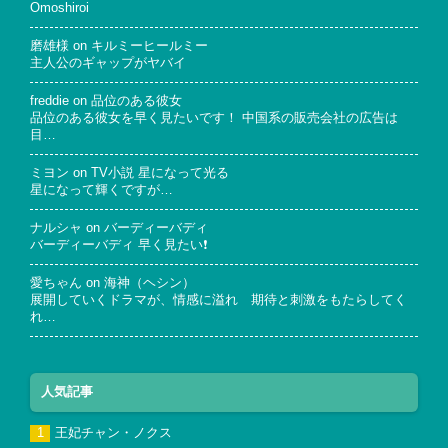
Omoshiroi
磨雄様
on
キルミーヒールミー
主人公のギャップがヤバイ
freddie
on
品位のある彼女
品位のある彼女を早く見たいです！ 中国系の販売会社の広告は
目…
ミヨン
on
TV小説 星になって光る
星になって輝くですが…
ナルシャ
on
バーディーバディ
バーディーバディ 早く見たい❗
愛ちゃん
on
海神（ヘシン）
展開していくドラマが、情感に溢れ 期待と刺激をもたらしてく
れ…
人気記事
王妃チャン・ノクス