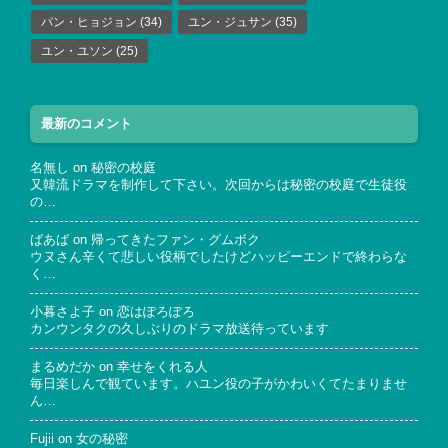
パン・ヒョジョン
(34)
ユン・ジュサン
(35)
ユン・ユソン
(25)
最新のコメント
名無し
on
秘密の校庭
又韓流ドラマを制作して下さい。次回からは秘密の校庭で生徒役
の…
ばあば
on
帰ってきたファン・グムボク
ウヌさん辛くて悲しい役柄でしたけどハッピーエンドで終わらな
く…
小暮さよ子
on
恋はぽろぽろ
カンウンタクの久しぶりのドラマ放送待っています
まるめだか
on
幸せをくれる人
毎日楽しんで観ています。ハユン役の子がかわいくてたまりませ
ん…
Fujii
on
女の秘密