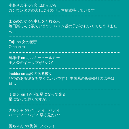
小暮さよ子
on
恋はぽろぽろ
カンウンタクの久しぶりのドラマ放送待っています
まるめだか
on
幸せをくれる人
毎日楽しんで観ています。ハユン役の子がかわいくてたまりませ
ん…
Fujii
on
女の秘密
Omoshiroi
磨雄様
on
キルミーヒールミー
主人公のギャップがヤバイ
freddie
on
品位のある彼女
品位のある彼女を早く見たいです！ 中国系の販売会社の広告は
目…
ミヨン
on
TV小説 星になって光る
星になって輝くですが…
ナルシャ
on
バーディーバディ
バーディーバディ 早く見たい❗
愛ちゃん
on
海神（ヘシン）