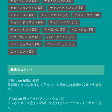
チェ・イルファ
(28)
チェ・ジョンウ
(28)
チェ・ジョンウォン
(27)
チャン・ヒョンソン
(31)
チャン・ヨン
(24)
チャ・ファヨン
(25)
チョン・エリ
(30)
チョン・ドンファン
(44)
チョン・ヘソン
(35)
チョン・ミソン
(23)
ナ・ヨンヒ
(26)
ハン・ジニ
(23)
パク・ウォンスク
(29)
パク・クニョン
(29)
パン・ヒョジョン
(34)
ユン・ジュサン
(35)
ユン・ユソン
(25)
最新のコメント
名無し
on
秘密の校庭
又韓流ドラマを制作して下さい。次回からは秘密の校庭で生徒役
の…
ばあば
on
帰ってきたファン・グムボク
ウヌさん辛くて悲しい役柄でしたけどハッピーエンドで終わらな
く…