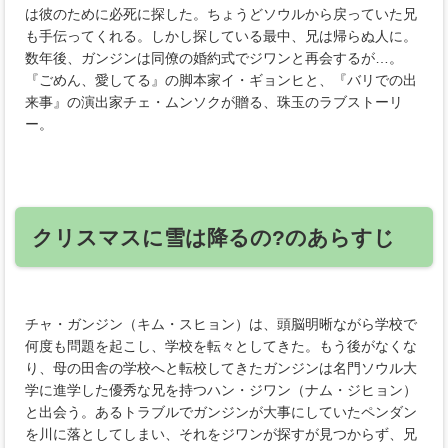
は彼のために必死に探した。ちょうどソウルから戻っていた兄
も手伝ってくれる。しかし探している最中、兄は帰らぬ人に。
数年後、ガンジンは同僚の婚約式でジワンと再会するが…。
『ごめん、愛してる』の脚本家イ・ギョンヒと、『バリでの出
来事』の演出家チェ・ムンソクが贈る、珠玉のラブストーリ
ー。
クリスマスに雪は降るの?のあらすじ
チャ・ガンジン（キム・スヒョン）は、頭脳明晰ながら学校で
何度も問題を起こし、学校を転々としてきた。もう後がなくな
り、母の田舎の学校へと転校してきたガンジンは名門ソウル大
学に進学した優秀な兄を持つハン・ジワン（ナム・ジヒョン）
と出会う。あるトラブルでガンジンが大事にしていたペンダン
を川に落としてしまい、それをジワンが探すが見つからず、兄