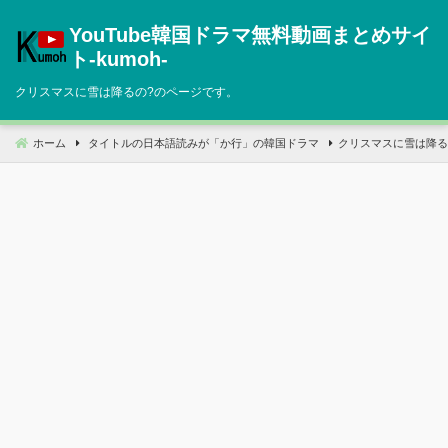
コ
YouTube韓国ドラマ無料動画まとめサイ
ン
テ
ト‐kumoh‐
ン
クリスマスに雪は降るの?のページです。
ツ
へ
移
ホーム
タイトルの日本語読みが「か行」の韓国ドラマ
クリスマスに雪は降る
動