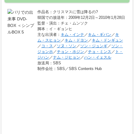
作品名
：クリスマスに雪は降るの?
韓国での放送年
：2009年12月2日～2010年1月28日
監督・演出
：チェ・ムンソク
脚本
：イ・ギョンヒ
主な出演者
：
キム・インテ
／
キム・ギバン
／
キ
ム・スヒョン
／
キム・ドヨン
／
キム・ドンギュン
／
コ・ス
／
ソヌ・ソン
／
ソン・ジュンギ
／
ソン・
ジョンホ
／
チョン・ホジン
／
チョ・ミンス
／
ト・
ジハン
／
ナム・ジヒョン
／
ハン・イェスル
放送局
：SBS
制作会社
：SBS／SBS Contents Hub