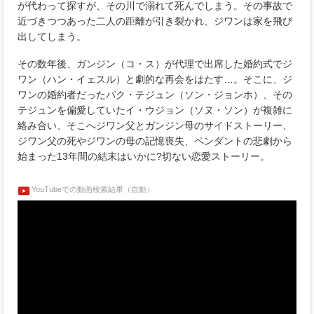
が代わって探すが、その川で溺れて死んでしまう。その事故で
近づきつつあった二人の距離が引き裂かれ、ジワンは家を飛び
出してしまう。
その数年後、ガンジン（コ・ス）が代理で出席した婚約式でジ
ワン（ハン・イェスル）と劇的な再会をはたす…。そこに、ジ
ワンの婚約者だったパク・テジュン（ソン・ジョンホ）、その
テジュンを偏愛していたイ・ウジョン（ソヌ・ソン）が複雑に
絡み合い、そこへジワン父とガンジン母のサイドストーリー、
ジワン父の死やジワンの母の記憶喪失、ペンダントの悲劇から
始まった13年間の結末はいかに?切ない恋愛ストーリー。
YouTubeでの動画検索結果（自動）