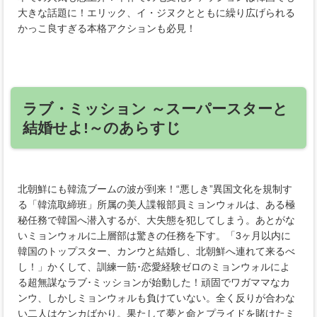
大きな話題に！エリック、イ・ジヌクとともに繰り広げられる
かっこ良すぎる本格アクションも必見！
ラブ・ミッション ～スーパースターと
結婚せよ!～のあらすじ
北朝鮮にも韓流ブームの波が到来！“悪しき”異国文化を規制す
る「韓流取締班」所属の美人諜報部員ミョンウォルは、ある極
秘任務で韓国へ潜入するが、大失態を犯してしまう。あとがな
いミョンウォルに上層部は驚きの任務を下す。「3ヶ月以内に
韓国のトップスター、カンウと結婚し、北朝鮮へ連れて来るべ
し！」かくして、訓練一筋･恋愛経験ゼロのミョンウォルによ
る超無謀なラブ･ミッションが始動した！頑固でワガママなカ
ンウ、しかしミョンウォルも負けていない。全く反りが合わな
い二人はケンカばかり。果たして夢と命とプライドを賭けたミ