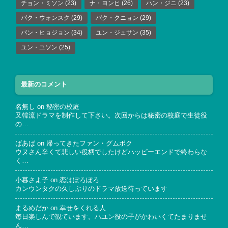
チョン・ミソン
(23)
ナ・ヨンヒ
(26)
ハン・ジニ
(23)
パク・ウォンスク
(29)
パク・クニョン
(29)
パン・ヒョジョン
(34)
ユン・ジュサン
(35)
ユン・ユソン
(25)
最新のコメント
名無し
on
秘密の校庭
又韓流ドラマを制作して下さい。次回からは秘密の校庭で生徒役
の…
ばあば
on
帰ってきたファン・グムボク
ウヌさん辛くて悲しい役柄でしたけどハッピーエンドで終わらな
く…
小暮さよ子
on
恋はぽろぽろ
カンウンタクの久しぶりのドラマ放送待っています
まるめだか
on
幸せをくれる人
毎日楽しんで観ています。ハユン役の子がかわいくてたまりませ
ん…