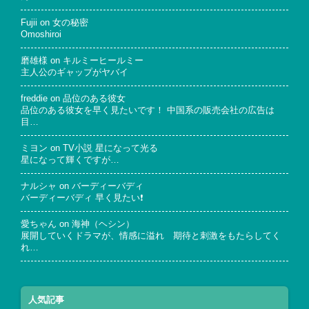
Fujii
on
女の秘密
Omoshiroi
磨雄様
on
キルミーヒールミー
主人公のギャップがヤバイ
freddie
on
品位のある彼女
品位のある彼女を早く見たいです！ 中国系の販売会社の広告は
目…
ミヨン
on
TV小説 星になって光る
星になって輝くですが…
ナルシャ
on
バーディーバディ
バーディーバディ 早く見たい❗
愛ちゃん
on
海神（ヘシン）
展開していくドラマが、情感に溢れ 期待と刺激をもたらしてく
れ…
人気記事