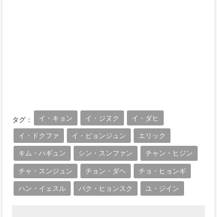
イ・キョン
イ・ジヌク
イ・ダヒ
タグ：
イ・ドクファ
イ・ピョンジュン
エリック
キム・ハギュン
シン・スンファン
チャン・ヒジン
チャ・スンジュン
チョン・ダヘ
チョ・ヒョンギ
ハン・イェスル
パク・ヒョンスク
ユ・ジイン