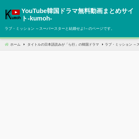
コ
YouTube韓国ドラマ無料動画まとめサイ
ン
テ
ト‐kumoh‐
ン
ラブ・ミッション ～スーパースターと結婚せよ!～のページです。
ツ
へ
移
ホーム
タイトルの日本語読みが「ら行」の韓国ドラマ
ラブ・ミッション ～
動