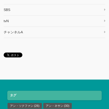
SBS
tvN
チャンネルA
タグ
アン・ソクファン
(26)
アン・ネサン
(30)