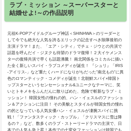
ラブ・ミッション ～スーパースターと
結婚せよ!～の作品説明
元祖K-POPアイドルグループ神話＜SHINHWA＞のリーダーと
して今でも絶大な人気を誇るエリックの記念すべき除隊後初の
主演ドラマ！また、「エア・シティ」でチェ・ジウとの共演で
話題を呼んだイ・ジヌクも待望のドラマ復帰！２大イケメンス
ターの復帰共演で早くも話題沸騰！ 南北関係をコミカルに描い
た全く新しいスパイ・ラブコメディが誕生！ 『シュリ』「IRIS
-アイリス-」など重たくハードになりがちだった”南北もの”に異
色のロマンティック・コメディが誕生！北朝鮮スパイ×韓国ト
ップスターというセンセーショナル&ユニークなテーマに、笑
いとトキメキをふんだんに散りばめた、危険で斬新なラブ・ミ
ッション！ 韓国女性の憧れの的、ハン・イェスルのファッショ
ン＆アクションに注目！ その美貌とスタイルが韓国女性の憧れ
の的となっている人気女優ハン・イェスルが凄腕スパイに挑
戦！「ファンタスティック・カップル」「クリスマスに雪は降
るの？」など、数多くのラブ・ストーリードラマの主演で、日
本での人気も急上昇！本作での七変化ファッションは韓国でも