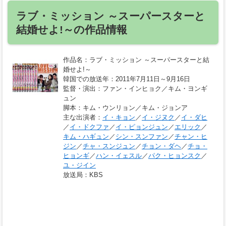
ラブ・ミッション ～スーパースターと
結婚せよ!～の作品情報
作品名
：ラブ・ミッション ～スーパースターと結
婚せよ!～
韓国での放送年
：2011年7月11日～9月16日
監督・演出
：ファン・インヒョク／キム・ヨンギ
ュン
脚本
：キム・ウンリョン／キム・ジョンア
主な出演者
：
イ・キョン
／
イ・ジヌク
／
イ・ダヒ
／
イ・ドクファ
／
イ・ピョンジュン
／
エリック
／
キム・ハギュン
／
シン・スンファン
／
チャン・ヒ
ジン
／
チャ・スンジュン
／
チョン・ダヘ
／
チョ・
ヒョンギ
／
ハン・イェスル
／
パク・ヒョンスク
／
ユ・ジイン
放送局
：KBS