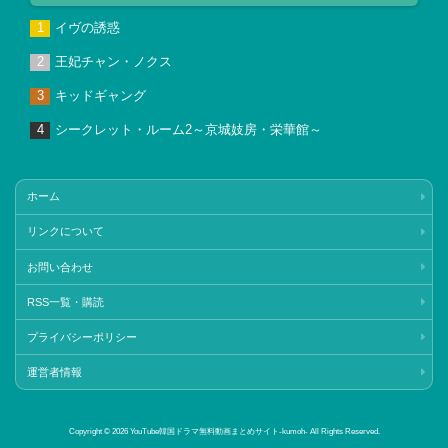
イヴの誘惑
王妃チャン・ノクス
キッドギャング
シークレット・ルーム2～京城妓房・栄華館～
ホーム
リンクについて
お問い合わせ
RSS一覧・購読
プライバシーポリシー
運営者情報
Copyright © 2026 YouTube韓国ドラマ無料動画まとめサイト‐kumoh‐ All Rights Reserved.