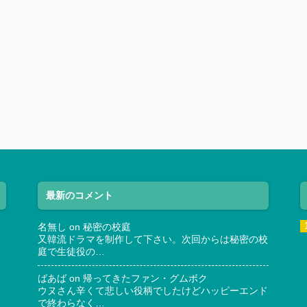
最新のコメント
名無し
on
秘密の校庭
又韓流ドラマを制作して下さい。次回からは秘密の校
庭で生徒役の…
ばあば
on
帰ってきたファン・グムボク
ウヌさん辛くて悲しい役柄でしたけどハッピーエンド
で終わらなく…