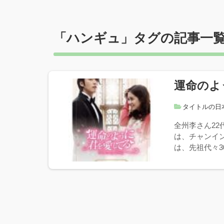
「
ハンギュ
」タグの記事一
運命のよ
タイトルの日
全州李さん2
は、チャンイ
は、先祖代々30