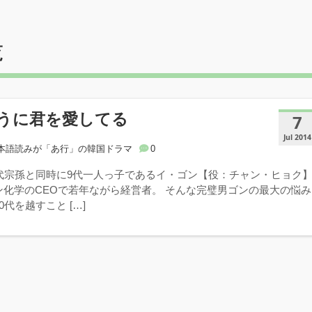
覧
うに君を愛してる
7
Jul 2014
本語読みが「あ行」の韓国ドラマ
0
2代宗孫と同時に9代一人っ子であるイ・ゴン【役：チャン・ヒョク
ン化学のCEOで若年ながら経営者。 そんな完璧男ゴンの最大の悩み
代を越すこと […]