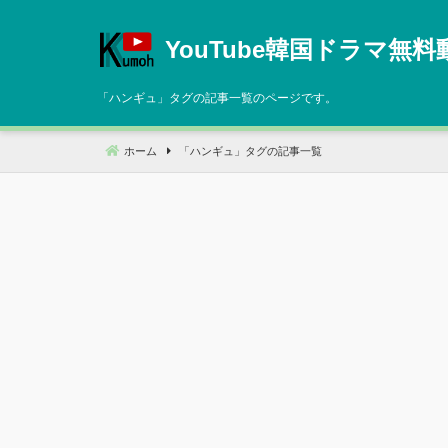
コ
ン
YouTube韓国ドラマ無料
テ
ン
「
ハンギュ
」タグの記事一覧のページです。
ツ
へ
ホーム
「
ハンギュ
」タグの記事一覧
移
動