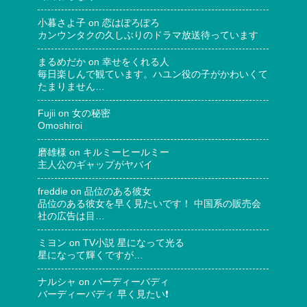
小暮さよ子
on
恋はぽろぽろ
カンウンタクの久しぶりのドラマ放送待っています
まるめだか
on
幸せをくれる人
毎日楽しんで観ています。ハユン役の子がかわいくて
たまりません…
Fujii
on
女の秘密
Omoshiroi
磨雄様
on
キルミーヒールミー
主人公のギャップがヤバイ
freddie
on
品位のある彼女
品位のある彼女を早く見たいです！ 中国系の販売会
社の広告は目…
ミヨン
on
TV小説 星になって光る
星になって輝くですが…
ナルシャ
on
バーディーバディ
バーディーバディ 早く見たい❗