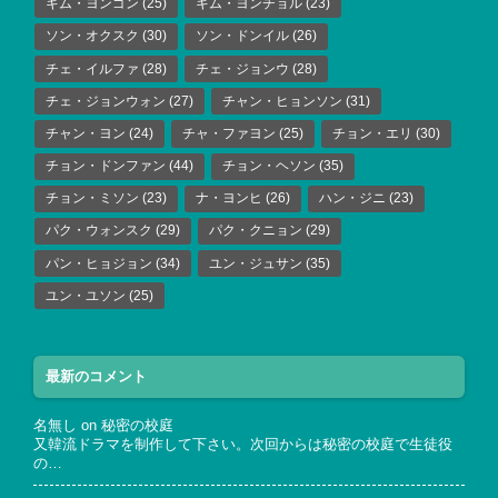
キム・ヨンゴン
(25)
キム・ヨンチョル
(23)
ソン・オクスク
(30)
ソン・ドンイル
(26)
チェ・イルファ
(28)
チェ・ジョンウ
(28)
チェ・ジョンウォン
(27)
チャン・ヒョンソン
(31)
チャン・ヨン
(24)
チャ・ファヨン
(25)
チョン・エリ
(30)
チョン・ドンファン
(44)
チョン・ヘソン
(35)
チョン・ミソン
(23)
ナ・ヨンヒ
(26)
ハン・ジニ
(23)
パク・ウォンスク
(29)
パク・クニョン
(29)
パン・ヒョジョン
(34)
ユン・ジュサン
(35)
ユン・ユソン
(25)
最新のコメント
名無し
on
秘密の校庭
又韓流ドラマを制作して下さい。次回からは秘密の校庭で生徒役
の…