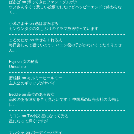
ばあば
on
帰ってきたファン・グムボク
ウヌさん辛くて悲しい役柄でしたけどハッピーエンドで終わらな
く…
小暮さよ子
on
恋はぽろぽろ
カンウンタクの久しぶりのドラマ放送待っています
まるめだか
on
幸せをくれる人
毎日楽しんで観ています。ハユン役の子がかわいくてたまりませ
ん…
Fujii
on
女の秘密
Omoshiroi
磨雄様
on
キルミーヒールミー
主人公のギャップがヤバイ
freddie
on
品位のある彼女
品位のある彼女を早く見たいです！ 中国系の販売会社の広告は
目…
ミヨン
on
TV小説 星になって光る
星になって輝くですが…
ナルシャ
on
バーディーバディ