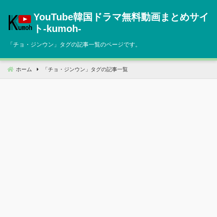
コ
YouTube韓国ドラマ無料動画まとめサイ
ン
テ
ト‐kumoh‐
ン
「
チョ・ジンウン
」タグの記事一覧のページです。
ツ
へ
移
ホーム
「
チョ・ジンウン
」タグの記事一覧
動