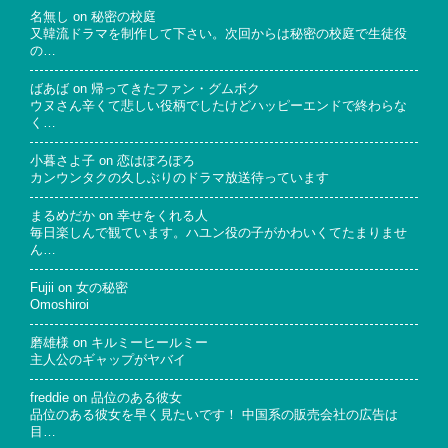
名無し
on
秘密の校庭
又韓流ドラマを制作して下さい。次回からは秘密の校庭で生徒役
の…
ばあば
on
帰ってきたファン・グムボク
ウヌさん辛くて悲しい役柄でしたけどハッピーエンドで終わらな
く…
小暮さよ子
on
恋はぽろぽろ
カンウンタクの久しぶりのドラマ放送待っています
まるめだか
on
幸せをくれる人
毎日楽しんで観ています。ハユン役の子がかわいくてたまりませ
ん…
Fujii
on
女の秘密
Omoshiroi
磨雄様
on
キルミーヒールミー
主人公のギャップがヤバイ
freddie
on
品位のある彼女
品位のある彼女を早く見たいです！ 中国系の販売会社の広告は
目…