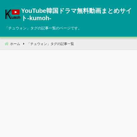
コ
YouTube韓国ドラマ無料動画まとめサイ
ン
テ
ト‐kumoh‐
ン
「
チュウォン
」タグの記事一覧のページです。
ツ
へ
移
ホーム
「
チュウォン
」タグの記事一覧
動