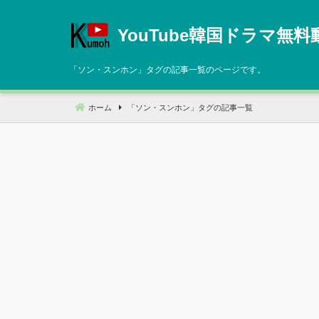
コ
ン
YouTube韓国ドラマ無料
テ
ン
「
ソン・スンホン
」タグの記事一覧のページです。
ツ
へ
ホーム
「
ソン・スンホン
」タグの記事一覧
移
動