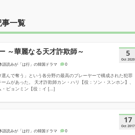
記事一覧
ー ～華麗なる天才詐欺師～
5
Oct 2020
本語読みが「は行」の韓国ドラマ
0
け選んで奪う」という各分野の最高のプレーヤーで構成された犯罪
チームがあった。 天才詐欺師カン・ハリ【役：ソン・スンホン】、
・ビョンミン【役：イ […]
17
Oct 2017
本語読みが「は行」の韓国ドラマ
0