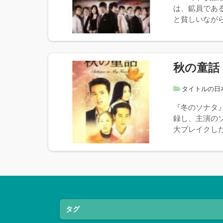
は、鉱員である
と貧しいながら
秋の童話
タイトルの日
『冬のソナタ
録し、主演の
大ブレイクした
タグ