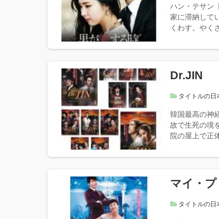
ハン・テサン
家に滞納して
くわす。やくざ
Dr.JIN
タイトルの日
韓国最高の神
故で生死の境
院の屋上で正体
マイ・プ
タイトルの日