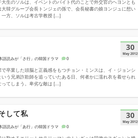
子大生のソルは、イベントのバイト代のことで外交官のヘヨンとも
は大韓グループ会長トンジェの孫で、会長秘書の娘ヨンジュに想い
一方、ソルは考古学教授 […]
30
May 2012
本語読みが「さ行」の韓国ドラマ
0
席で卒業した頭脳と正義感をもつチョン・ミンスは、イ・ジョンシ
という兄弟詐欺師を追っていたある日、何者かに濡れ衣を着せられ
ってしまう。卑劣な敵は […]
そして私
30
May 2012
本語読みが「あ行」の韓国ドラマ
0