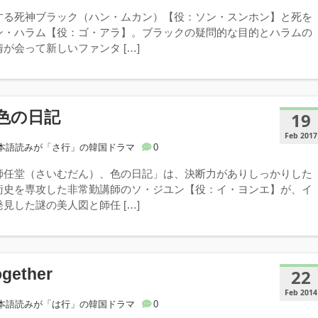
する死神ブラック（ハン・ムカン）【役：ソン・スンホン】と死を
ン・ハラム【役：ゴ・アラ】。ブラックの疑問的な目的とハラムの
が会って新しいファンタ […]
色の日記
19
Feb 2017
本語読みが「さ行」の韓国ドラマ
0
師任堂（さいむだん）、色の日記」は、決断力がありしっかりした
術史を専攻した非常勤講師のソ・ジユン【役：イ・ヨンエ】が、イ
見した謎の美人図と師任 […]
gether
22
Feb 2014
本語読みが「は行」の韓国ドラマ
0