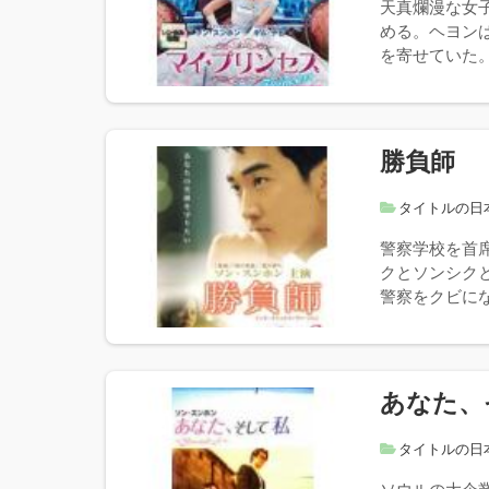
天真爛漫な女
める。ヘヨン
を寄せていた。
勝負師
タイトルの日
警察学校を首
クとソンシク
警察をクビにな
あなた、
タイトルの日