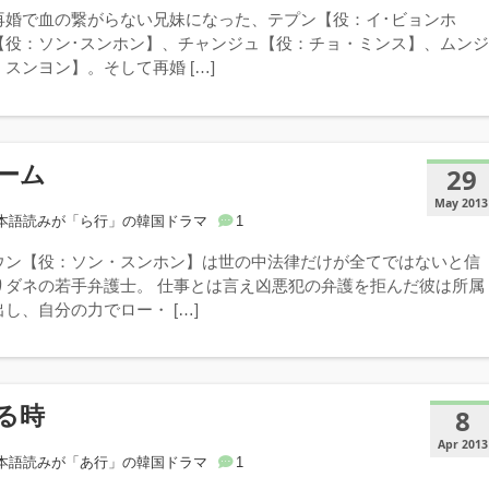
再婚で血の繋がらない兄妹になった、テプン【役：イ･ビョンホ
【役：ソン･スンホン】、チャンジュ【役：チョ・ミンス】、ムン
スンヨン】。そして再婚 […]
ーム
29
May 2013
本語読みが「ら行」の韓国ドラマ
1
ウン【役：ソン・スンホン】は世の中法律だけが全てではないと信
りダネの若手弁護士。 仕事とは言え凶悪犯の弁護を拒んだ彼は所属
し、自分の力でロー・ […]
る時
8
Apr 2013
本語読みが「あ行」の韓国ドラマ
1