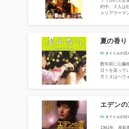
ソウルの大企
約中。２人は
ャリアウーマン
夏の香り
タイトルの日
数年前に心臓
日々を送って
方ミヌはヘウォ
エデンの
タイトルの日
1961年、炭