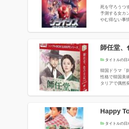
死を守ろうつ
予測する女カ
やむ得ない事情
師任堂、
タイトルの日
韓国ドラマ「
性格で韓国美
タリアで偶然発
Happy To
タイトルの日