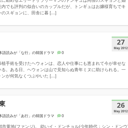
業に勤めるエリートサラリーマンのトンギュは同僚のスギョンと婚
社内でも評判の似合いのカップルだが、トンギュはお嬢様育ちでキ
のスギョンに、田舎に暮 […]
27
May 2012
本語読みが「な行」の韓国ドラマ
0
移植手術を受けたヘウォンは、恋人や仕事にも恵まれて今が幸せな
いる。ある日、ヘウォンは山で見知らぬ青年ミヌに助けられる。一
ンが何気なくつぶやいた […]
東
26
May 2012
本語読みが「あ行」の韓国ドラマ
0
鉱都市黄地(ファンジ)。 幼いイ・ドンチョル(少年時代：シン・ドンウ