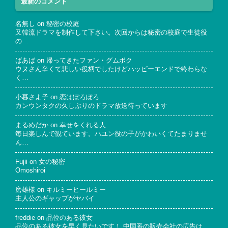
最新のコメント
名無し
on
秘密の校庭
又韓流ドラマを制作して下さい。次回からは秘密の校庭で生徒役
の…
ばあば
on
帰ってきたファン・グムボク
ウヌさん辛くて悲しい役柄でしたけどハッピーエンドで終わらな
く…
小暮さよ子
on
恋はぽろぽろ
カンウンタクの久しぶりのドラマ放送待っています
まるめだか
on
幸せをくれる人
毎日楽しんで観ています。ハユン役の子がかわいくてたまりませ
ん…
Fujii
on
女の秘密
Omoshiroi
磨雄様
on
キルミーヒールミー
主人公のギャップがヤバイ
freddie
on
品位のある彼女
品位のある彼女を早く見たいです！ 中国系の販売会社の広告は