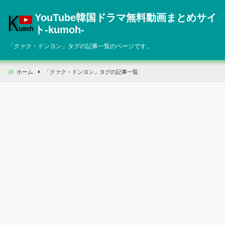
コ
YouTube韓国ドラマ無料動画まとめサイ
ン
テ
ト‐kumoh‐
ン
「
クァク・ドンヨン
」タグの記事一覧のページです。
ツ
へ
移
ホーム
「
クァク・ドンヨン
」タグの記事一覧
動