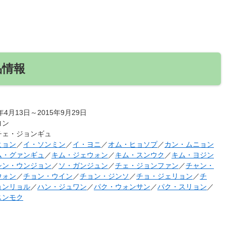
品情報
年4月13日～2015年9月29日
ヨン
チェ・ジョンギュ
ヒョン
／
イ・ソンミン
／
イ・ヨニ
／
オム・ヒョソプ
／
カン・ムニョン
ム・グァンギュ
／
キム・ジェウォン
／
キム・スンウク
／
キム・ヨジン
シン・ウンジョン
／
ソ・ガンジュン
／
チェ・ジョンファン
／
チャン・
ウォン
／
チョン・ウイン
／
チョン・ジンソ
／
チョ・ジェリョン
／
チ
ョンリョル
／
ハン・ジュワン
／
パク・ウォンサン
／
パク・スリョン
／
スンモク