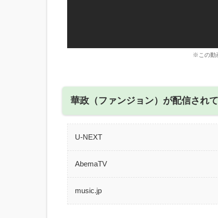
※この動
華政（ファンジョン）が配信され
U-NEXT
AbemaTV
music.jp