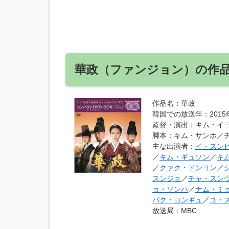
華政（ファンジョン）の作
作品名
：華政
韓国での放送年
：2015
監督・演出
：キム・イ
脚本
：キム・サンホ／
主な出演者
：
イ・スン
／
キム・ギュソン
／
キ
／
クァク・ドンヨン
／
スンジョ
／
チャ・スン
ョ・ソンハ
／
ナム・ミ
パク・ヨンギュ
／
ユ・
放送局
：MBC