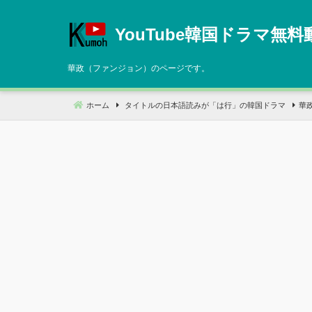
コ
ン
YouTube韓国ドラマ無料
テ
ン
華政（ファンジョン）のページです。
ツ
へ
ホーム
タイトルの日本語読みが「は行」の韓国ドラマ
華
移
動