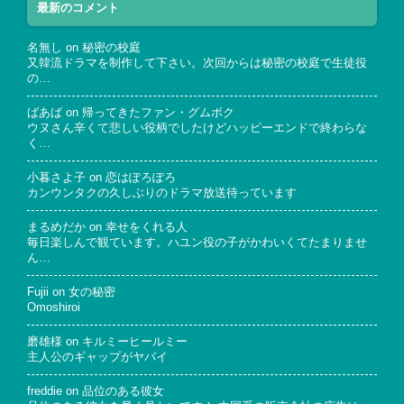
最新のコメント
名無し
on
秘密の校庭
又韓流ドラマを制作して下さい。次回からは秘密の校庭で生徒役
の…
ばあば
on
帰ってきたファン・グムボク
ウヌさん辛くて悲しい役柄でしたけどハッピーエンドで終わらな
く…
小暮さよ子
on
恋はぽろぽろ
カンウンタクの久しぶりのドラマ放送待っています
まるめだか
on
幸せをくれる人
毎日楽しんで観ています。ハユン役の子がかわいくてたまりませ
ん…
Fujii
on
女の秘密
Omoshiroi
磨雄様
on
キルミーヒールミー
主人公のギャップがヤバイ
freddie
on
品位のある彼女