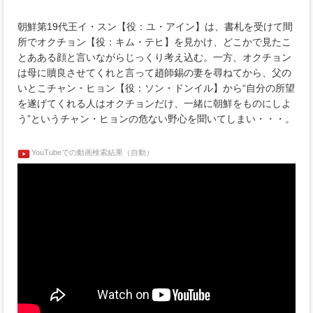
朝鮮第19代王イ・スン【役：ユ・アイン】は、書札を受けて間
所でオクチョン【役：キム・テヒ】を見かけ、どこかで見たこ
とあある顔と言いながらじっくり考え込む。一方、オクチョン
は母に贖良させてくれと言って趙師錫の妻を尋ねてから、父の
いとこチャン・ヒョン【役：ソン・ドンイル】から“自分の所望
を遂げてくれる人はオクチョンだけ、一緒に朝鮮をものにしよ
う”というチャン・ヒョンの危ない野心を聞いてしまい・・・。
YouTubeでの動画検索結果（自動）