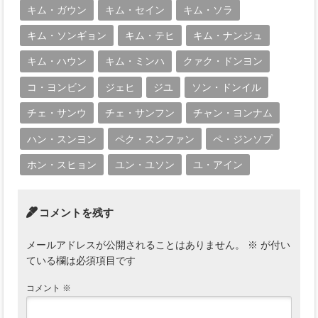
キム・ガウン
キム・セイン
キム・ソラ
キム・ソンギョン
キム・テヒ
キム・ナンジュ
キム・ハウン
キム・ミンハ
クァク・ドンヨン
コ・ヨンビン
ジェヒ
ジユ
ソン・ドンイル
チェ・サンウ
チェ・サンフン
チャン・ヨンナム
ハン・スンヨン
ペク・スンファン
ペ・ジンソプ
ホン・スヒョン
ユン・ユソン
ユ・アイン
コメントを残す
メールアドレスが公開されることはありません。
※
が付い
ている欄は必須項目です
コメント
※