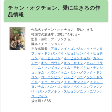
チャン・オクチョン、愛に生きるの作
品情報
作品名
：チャン・オクチョン、愛に生きる
韓国での放送年
：2013年4月8日～
監督・演出
：ブ・ソンチョル
脚本
：チェ・ジョンミ
主な出演者
：
アヨン
／
イ・ゴンジュ
／
イ・サンヨ
プ
／
イ・ドンジン
／
イ・ヒョジョン
／
イ・ヒョチ
ュン
／
イ・ヒョリム
／
イ・ヒョンチョル
／
カン・
ミナ
／
キム・ガウン
／
キム・セイン
／
キム・ソラ
／
キム・ソンギョン
／
キム・テヒ
／
キム・ナンジ
ュ
／
キム・ハウン
／
キム・ミンハ
／
クァク・ドン
ヨン
／
コ・ヨンビン
／
ジェヒ
／
ジユ
／
ソン・ドン
イル
／
チェ・サンウ
／
チェ・サンフン
／
チャン・
ヨンナム
／
ハン・スンヨン
／
ペク・スンファン
／
ペ・ジンソプ
／
ホン・スヒョン
／
ユン・ユソン
／
ユ・アイン
放送局
：SBS