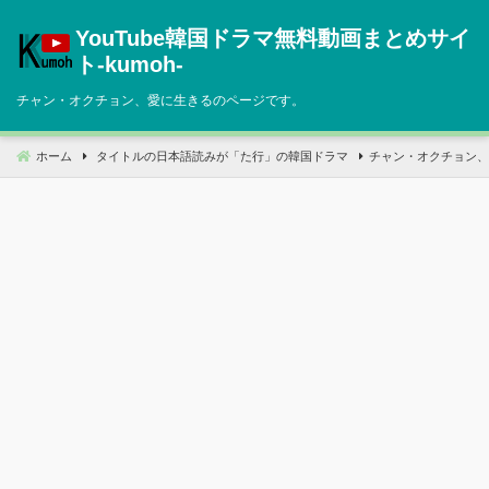
コ
YouTube韓国ドラマ無料動画まとめサイ
ン
テ
ト‐kumoh‐
ン
チャン・オクチョン、愛に生きるのページです。
ツ
へ
移
ホーム
タイトルの日本語読みが「た行」の韓国ドラマ
チャン・オクチョン、
動