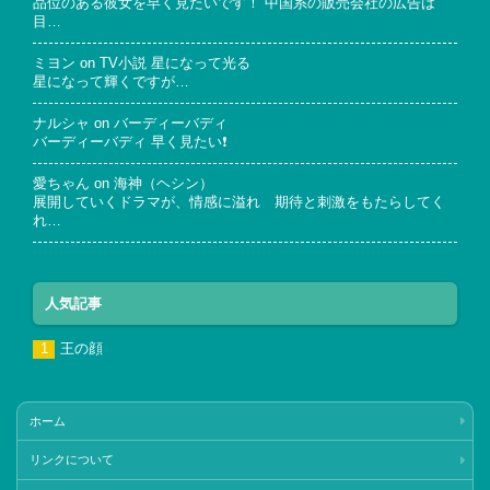
品位のある彼女を早く見たいです！ 中国系の販売会社の広告は
目…
ミヨン
on
TV小説 星になって光る
星になって輝くですが…
ナルシャ
on
バーディーバディ
バーディーバディ 早く見たい❗
愛ちゃん
on
海神（ヘシン）
展開していくドラマが、情感に溢れ 期待と刺激をもたらしてく
れ…
人気記事
王の顔
ホーム
リンクについて