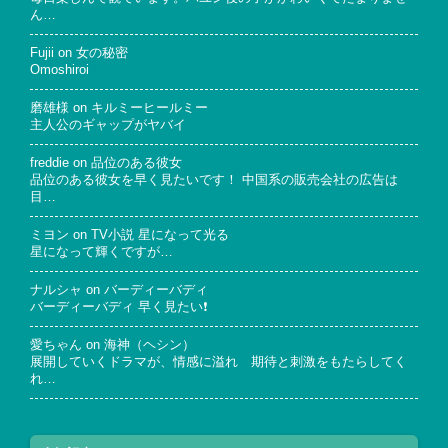
ん…
Fujii
on
女の秘密
Omoshiroi
磨雄様
on
キルミーヒールミー
主人公のギャップがヤバイ
freddie
on
品位のある彼女
品位のある彼女を早く見たいです！ 中国系の販売会社の広告は
目…
ミヨン
on
TV小説 星になって光る
星になって輝くですが…
ナルシャ
on
バーディーバディ
バーディーバディ 早く見たい❗
愛ちゃん
on
海神（ヘシン）
展開していくドラマが、情感に溢れ 期待と刺激をもたらしてく
れ…