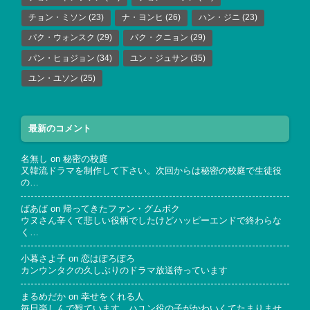
チョン・ミソン
(23)
ナ・ヨンヒ
(26)
ハン・ジニ
(23)
パク・ウォンスク
(29)
パク・クニョン
(29)
パン・ヒョジョン
(34)
ユン・ジュサン
(35)
ユン・ユソン
(25)
最新のコメント
名無し
on
秘密の校庭
又韓流ドラマを制作して下さい。次回からは秘密の校庭で生徒役
の…
ばあば
on
帰ってきたファン・グムボク
ウヌさん辛くて悲しい役柄でしたけどハッピーエンドで終わらな
く…
小暮さよ子
on
恋はぽろぽろ
カンウンタクの久しぶりのドラマ放送待っています
まるめだか
on
幸せをくれる人
毎日楽しんで観ています。ハユン役の子がかわいくてたまりませ