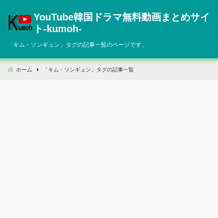
コ
YouTube韓国ドラマ無料動画まとめサイ
ン
テ
ト‐kumoh‐
ン
「
キム・ソンギュン
」タグの記事一覧のページです。
ツ
へ
移
ホーム
「
キム・ソンギュン
」タグの記事一覧
動