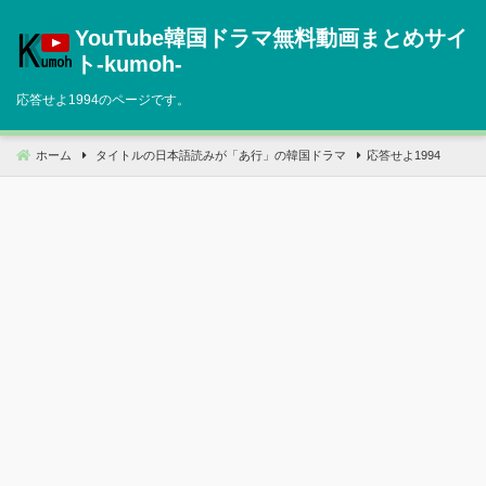
コ
YouTube韓国ドラマ無料動画まとめサイ
ン
テ
ト‐kumoh‐
ン
応答せよ1994のページです。
ツ
へ
移
ホーム
タイトルの日本語読みが「あ行」の韓国ドラマ
応答せよ1994
動