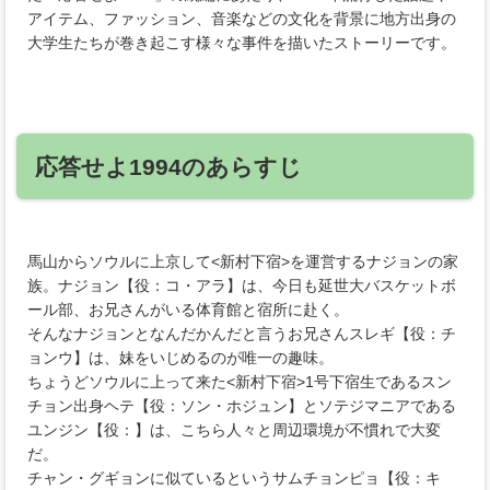
アイテム、ファッション、音楽などの文化を背景に地方出身の
大学生たちが巻き起こす様々な事件を描いたストーリーです。
応答せよ1994のあらすじ
馬山からソウルに上京して<新村下宿>を運営するナジョンの家
族。ナジョン【役：コ・アラ】は、今日も延世大バスケットボ
ール部、お兄さんがいる体育館と宿所に赴く。
そんなナジョンとなんだかんだと言うお兄さんスレギ【役：チ
ョンウ】は、妹をいじめるのが唯一の趣味。
ちょうどソウルに上って来た<新村下宿>1号下宿生であるスン
チョン出身ヘテ【役：ソン・ホジュン】とソテジマニアである
ユンジン【役：】は、こちら人々と周辺環境が不慣れで大変
だ。
チャン・グギョンに似ているというサムチョンピョ【役：キ