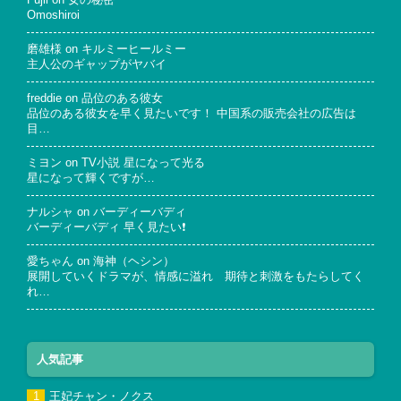
Fujii
on
女の秘密
Omoshiroi
磨雄様
on
キルミーヒールミー
主人公のギャップがヤバイ
freddie
on
品位のある彼女
品位のある彼女を早く見たいです！ 中国系の販売会社の広告は
目…
ミヨン
on
TV小説 星になって光る
星になって輝くですが…
ナルシャ
on
バーディーバディ
バーディーバディ 早く見たい❗
愛ちゃん
on
海神（ヘシン）
展開していくドラマが、情感に溢れ 期待と刺激をもたらしてく
れ…
人気記事
王妃チャン・ノクス