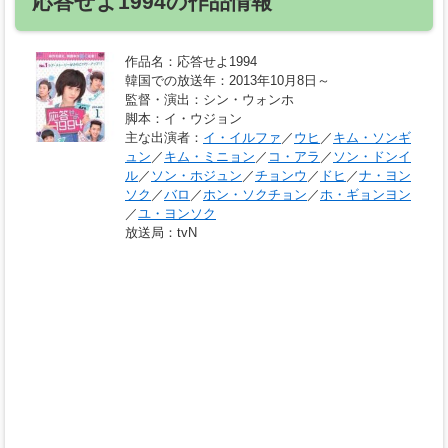
応答せよ1994の作品情報
作品名
：応答せよ1994
韓国での放送年
：2013年10月8日～
監督・演出
：シン・ウォンホ
脚本
：イ・ウジョン
主な出演者
：
イ・イルファ
／
ウヒ
／
キム・ソンギ
ュン
／
キム・ミニョン
／
コ・アラ
／
ソン・ドンイ
ル
／
ソン・ホジュン
／
チョンウ
／
ドヒ
／
ナ・ヨン
ソク
／
バロ
／
ホン・ソクチョン
／
ホ・ギョンヨン
／
ユ・ヨンソク
放送局
：tvN