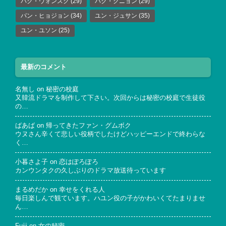
パク・ウォンスク
(29)
パク・クニョン
(29)
パン・ヒョジョン
(34)
ユン・ジュサン
(35)
ユン・ユソン
(25)
最新のコメント
名無し
on
秘密の校庭
又韓流ドラマを制作して下さい。次回からは秘密の校庭で生徒役
の…
ばあば
on
帰ってきたファン・グムボク
ウヌさん辛くて悲しい役柄でしたけどハッピーエンドで終わらな
く…
小暮さよ子
on
恋はぽろぽろ
カンウンタクの久しぶりのドラマ放送待っています
まるめだか
on
幸せをくれる人
毎日楽しんで観ています。ハユン役の子がかわいくてたまりませ
ん…