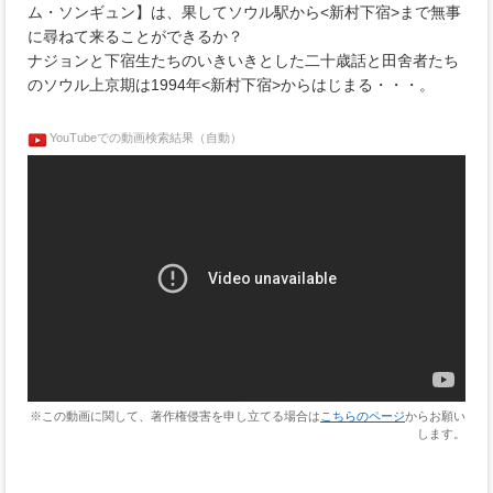
ム・ソンギュン】は、果してソウル駅から<新村下宿>まで無事
に尋ねて来ることができるか？
ナジョンと下宿生たちのいきいきとした二十歳話と田舍者たち
のソウル上京期は1994年<新村下宿>からはじまる・・・。
YouTubeでの動画検索結果（自動）
※この動画に関して、著作権侵害を申し立てる場合は
こちらのページ
からお願い
します。