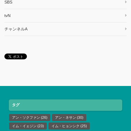
SBS
tvN
チャンネルA
タグ
アン・ソクファン
(26)
アン・ネサン
(30)
イム・イェジン
(23)
イム・ヒョンシク
(25)