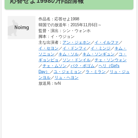
応答せよ1998の作品情報
作品名
：応答せよ1998
韓国での放送年
：2015年11月6日～
監督・演出
：シン・ウォンホ
脚本
：イ・ウジョン
主な出演者
：
アン・ジェホン
／
イ・イルファ
／
イ・セヨン
／
イ・ドンフィ
／
イ・ミンジ
／
キム・
ソニョン
／
キム・ソル
／
キム・ソンギュン
／
コ・
ギョンピョ
／
ソン・ドンイル
／
チェ・ソンウォン
／
チェ・ムソン
／
パク・ボゴム
／
ヘリ（Girl's
Day）
／
ユ・ジェミョン
／
ラ・ミラン
／
リュ・ジュ
ンヨル
／
リュ・ヘヨン
放送局
：tvN