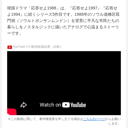
韓国ドラマ「応答せよ1988」は、『応答せよ1997』『応答せ
よ1994』に続くシリーズ3作目です。1988年のソウル道峰区双
門洞（ソウルトボンサンムンドン）を背景に平凡な市民たちの
暮らしをノスタルジックに描いたアナログで心温まるストーリ
ーです。
YouTubeでの動画検索結果（自動）
※この動画に関して、著作権侵害を申し立てる場合は
こちらのページ
からお願い
します。