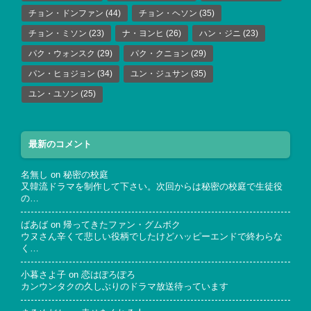
チョン・ドンファン
(44)
チョン・ヘソン
(35)
チョン・ミソン
(23)
ナ・ヨンヒ
(26)
ハン・ジニ
(23)
パク・ウォンスク
(29)
パク・クニョン
(29)
パン・ヒョジョン
(34)
ユン・ジュサン
(35)
ユン・ユソン
(25)
最新のコメント
名無し
on
秘密の校庭
又韓流ドラマを制作して下さい。次回からは秘密の校庭で生徒役
の…
ばあば
on
帰ってきたファン・グムボク
ウヌさん辛くて悲しい役柄でしたけどハッピーエンドで終わらな
く…
小暮さよ子
on
恋はぽろぽろ
カンウンタクの久しぶりのドラマ放送待っています