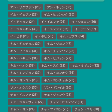
アン・ソクファン
(26)
アン・ネサン
(30)
イム・イェジン
(23)
イム・ヒョンシク
(25)
イ・アヒョン
(24)
イ・イルファ
(26)
イ・ジェヨン
(26)
イ・ジョンギル
(33)
イ・スンジェ
(36)
イ・デヨン
(27)
イ・ヒド
(26)
イ・ボヒ
(25)
キム・ガプス
(34)
キム・ギュチョル
(30)
キム・ジヨン
(47)
キム・ソヒョン
(31)
キム・チャンワン
(23)
キム・ハギュン
(31)
キム・ヒジョン
(27)
キム・ヘオク
(38)
キム・ヘスク
(32)
キム・ミギョン
(32)
キム・ミンジョン
(32)
キム・ヨンオク
(36)
キム・ヨンゴン
(25)
キム・ヨンチョル
(23)
ソン・オクスク
(30)
ソン・ドンイル
(26)
チェ・イルファ
(28)
チェ・ジョンウ
(28)
チェ・ジョンウォン
(27)
チャン・ヒョンソン
(31)
チャン・ヨン
(24)
チャ・ファヨン
(25)
チョン・エリ
(30)