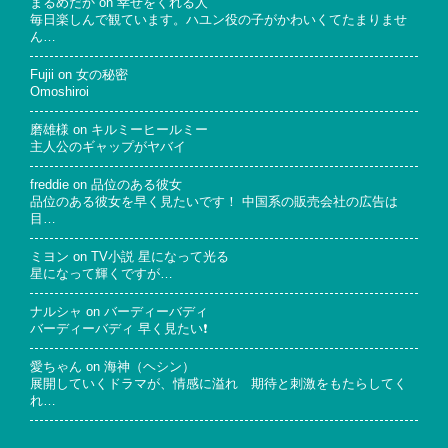
まるめだか
on
幸せをくれる人
毎日楽しんで観ています。ハユン役の子がかわいくてたまりませ
ん…
Fujii
on
女の秘密
Omoshiroi
磨雄様
on
キルミーヒールミー
主人公のギャップがヤバイ
freddie
on
品位のある彼女
品位のある彼女を早く見たいです！ 中国系の販売会社の広告は
目…
ミヨン
on
TV小説 星になって光る
星になって輝くですが…
ナルシャ
on
バーディーバディ
バーディーバディ 早く見たい❗
愛ちゃん
on
海神（ヘシン）
展開していくドラマが、情感に溢れ 期待と刺激をもたらしてく
れ…