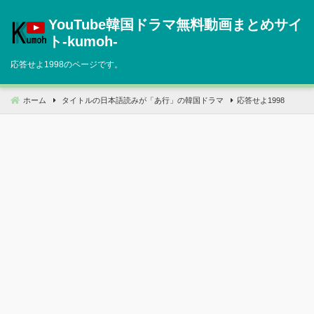
コ
YouTube韓国ドラマ無料動画まとめサイ
ン
テ
ト‐kumoh‐
ン
応答せよ1998のページです。
ツ
へ
移
ホーム
タイトルの日本語読みが「あ行」の韓国ドラマ
応答せよ1998
動