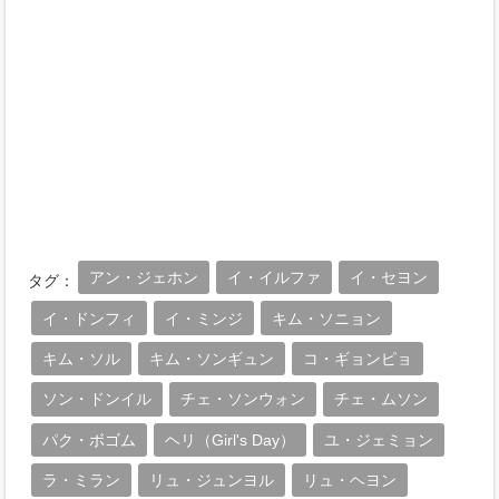
アン・ジェホン
イ・イルファ
イ・セヨン
タグ：
イ・ドンフィ
イ・ミンジ
キム・ソニョン
キム・ソル
キム・ソンギュン
コ・ギョンピョ
ソン・ドンイル
チェ・ソンウォン
チェ・ムソン
パク・ボゴム
ヘリ（Girl's Day）
ユ・ジェミョン
ラ・ミラン
リュ・ジュンヨル
リュ・ヘヨン