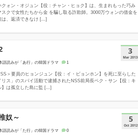
いクォン・オジュン【役：チャン・ヒョク】は、生まれもった巧み
スクで女性たちから金 を騙し取る詐欺師。3000万ウォンの借金を
は、返済できなけ […]
2
3
Mar 2013
本語読みが「あ行」の韓国ドラマ
1
NSS＞要員のヒョンジュン【役：イ・ビョンホン】を死に至らした
イリス」のスパイ活動で逮捕されたNSS前局長ペク・サン【役：キ
】は孤立した島に監 […]
推奴～
5
Oct 2012
本語読みが「た行」の韓国ドラマ
0