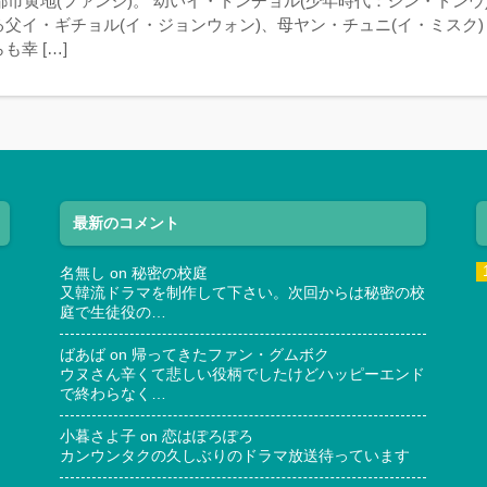
鉱都市黄地(ファンジ)。 幼いイ・ドンチョル(少年時代：シン・ドンウ
父イ・ギチョル(イ・ジョンウォン)、母ヤン・チュニ(イ・ミスク)
も幸 […]
最新のコメント
名無し
on
秘密の校庭
又韓流ドラマを制作して下さい。次回からは秘密の校
庭で生徒役の…
ばあば
on
帰ってきたファン・グムボク
ウヌさん辛くて悲しい役柄でしたけどハッピーエンド
で終わらなく…
小暮さよ子
on
恋はぽろぽろ
カンウンタクの久しぶりのドラマ放送待っています