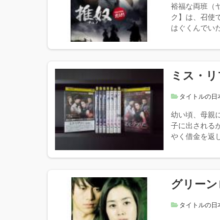
裕福な両班（
ク】は、召使
はぐくんでいた
ミス・リ
タイトルの日
幼い頃、母親
子に出される
やく借金を返し
グリーン
タイトルの日