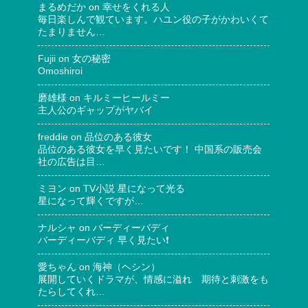
まるめだか
on
幸せをくれる人
毎日楽しんで観ています。ハユン役の子がかわいくて
たまりません…
Fujii
on
女の秘密
Omoshiroi
磨雄様
on
キルミーヒールミー
主人公のギャップがヤバイ
freddie
on
品位のある彼女
品位のある彼女を早く見たいです！ 中国系の販売会
社の広告は目…
ミヨン
on
TV小説 星になって光る
星になって輝くですが…
ナルシャ
on
バーディーバディ
バーディーバディ 早く見たい❗
愛ちゃん
on
海神（ヘシン）
展開していくドラマが、情感に溢れ 期待と刺激をも
たらしてくれ…