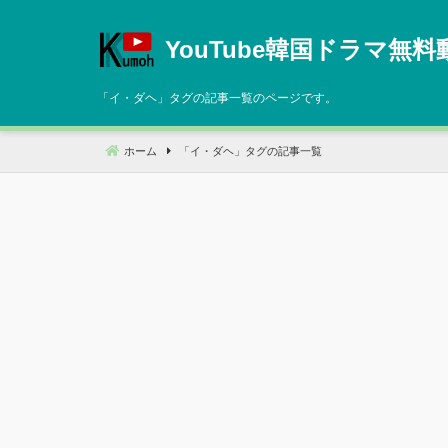
コ
ン
YouTube韓国ドラマ無料
テ
ン
「
イ・ダヘ
」タグの記事一覧のページです。
ツ
へ
ホーム
「
イ・ダヘ
」タグの記事一覧
移
動