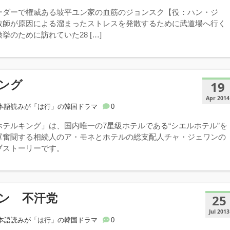
ーダーで権威ある坡平ユン家の血筋のジョンスク【役：ハン・ジ
教師が原因による溜まったストレスを発散するために武道場へ行く
挙のために訪れていた28 […]
ング
19
Apr 2014
本語読みが「は行」の韓国ドラマ
0
ホテルキング」は、国内唯一の7星級ホテルである“シエルホテル”を
軍奮闘する相続人のア・モネとホテルの総支配人チャ・ジェワンの
ブストーリーです。
ン 不汗党
25
Jul 2013
本語読みが「は行」の韓国ドラマ
0