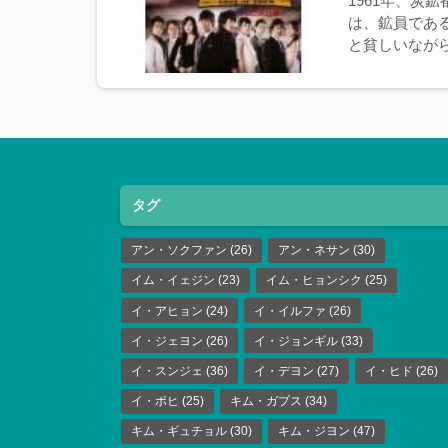
1961年、炭
は、鉱員である
と貧しいながら
タグ
アン・ソクファン
(26)
アン・ネサン
(30)
イム・イェジン
(23)
イム・ヒョンシク
(25)
イ・アヒョン
(24)
イ・イルファ
(26)
イ・ジェヨン
(26)
イ・ジョンギル
(33)
イ・スンジェ
(36)
イ・デヨン
(27)
イ・ヒド
(26)
イ・ボヒ
(25)
キム・ガプス
(34)
キム・ギュチョル
(30)
キム・ジヨン
(47)