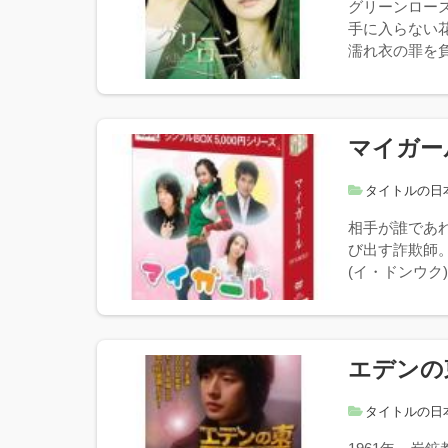
グリーンロー
手に入らない
濡れ衣の罪を負
マイガー
タイトルの日
相手が誰であれ
び出す詐欺師
(イ・ドンウク)
エデンの
タイトルの日