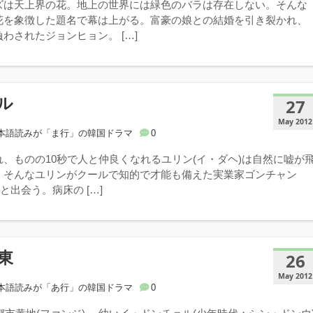
ズは天上界の花。地上の世界には緑色のバラは存在しない。そんな
花を象徴した題名で幕は上がる。富豪の娘との結婚を引き裂かれ、
わされたジョンヒョン。 […]
ル
27
May 2012
本語読みが「ま行」の韓国ドラマ
0
、ものの10秒で人と仲良くなれるユリン(イ・ダヘ)は自然に嘘が
。そんなユリンがクールで知的で才能も備えた実業家ゴンチャン
と出会う。病床の […]
東
26
May 2012
本語読みが「あ行」の韓国ドラマ
0