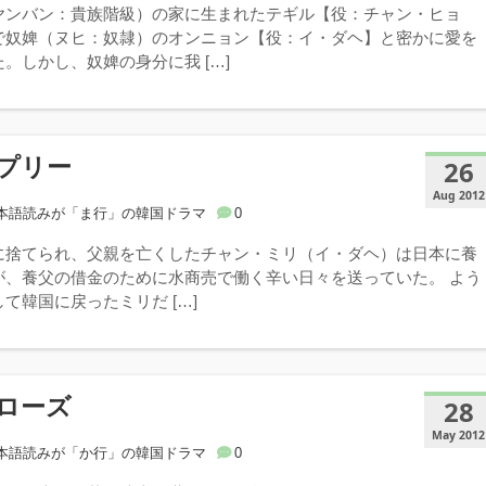
ヤンバン：貴族階級）の家に生まれたテギル【役：チャン・ヒョ
で奴婢（ヌヒ：奴隷）のオンニョン【役：イ・ダヘ】と密かに愛を
。しかし、奴婢の身分に我 […]
プリー
26
Aug 2012
本語読みが「ま行」の韓国ドラマ
0
に捨てられ、父親を亡くしたチャン・ミリ（イ・ダヘ）は日本に養
が、養父の借金のために水商売で働く辛い日々を送っていた。 よう
て韓国に戻ったミリだ […]
ローズ
28
May 2012
本語読みが「か行」の韓国ドラマ
0