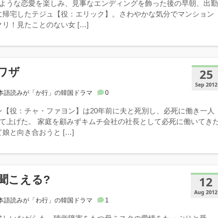
のような恋愛を楽しみ、見事なエンディングを飾った後の早朝、出
に帰宅したテジュ【役：エリック】。さわやかな気分でマンション
リ！見たことのない女 […]
ワザ
25
Sep 2012
本語読みが「か行」の韓国ドラマ
0
ン【役：チャ・ファヨン】は20年前に夫と死別し、必死に働き一人
育て上げた。 家庭を顧みずキムチ会社の社長として必死に働いてき
娘と向き合おうと […]
聞こえる?
12
Aug 2012
本語読みが「わ行」の韓国ドラマ
1