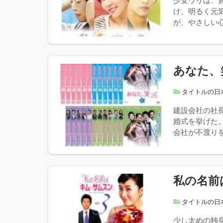
少女ウリは、
け、明るく元
が、やさしい心
あなた、
タイトルの日
建設会社の社
婚式を挙げた
会社が不渡りを
私の名前
タイトルの日
少し太めの独