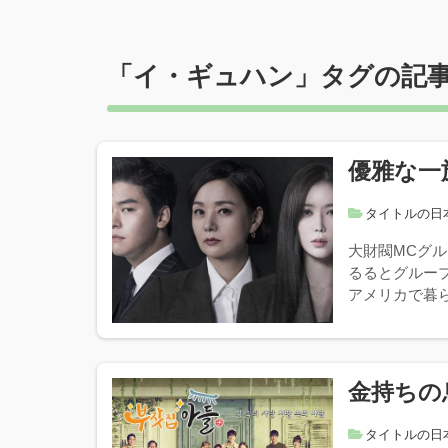
「
イ・ギュハン
」タグの記
優雅な一
タイトルの日
大財閥MCグ
るるとグルー
アメリカで暮ら
金持ちの
タイトルの日