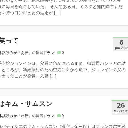
貧しいながらも、聴覚障害をもつ母ミスクの愛情をたっぷりと受
気に毎日を過ごしていた。 そんなある日、ミスクと知的障害者だ
を持つヨンギュとの結婚が […]
笑って
6
Jun 2012
本語読みが「あ行」の韓国ドラマ
0
長令嬢ジョンインは、父親に急かされるまま、御曹司ハンセとの結
。ところが、新婚旅行のため空港に向かう途中、ジョンインの父の
出したことが発覚。入籍 […]
はキム・サムスン
26
May 2012
本語読みが「わ行」の韓国ドラマ
0
身パティシエのキム・サムスン（漢字：金三珣）はフランス留学経