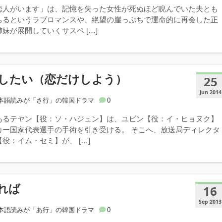
恋人がいます」は、記憶を失った女性が死ぬほど睨んでいた夫とも
ちるというラブロマンスや、絶望の崖っぷちで運命的に再会した正
妹が展開していくサスペ […]
したい（恋だけしよう）
25
Jun 2014
本語読みが「さ行」の韓国ドラマ
0
あるテヤン【役：ソ・ハジュン】は、ユビン【役：イ・ヒョヌク】
カー国家代表選手の手術を引き受ける。 そこへ、放送局ディレクタ
役：イム・セミ】が、 […]
れば
16
Sep 2013
本語読みが「あ行」の韓国ドラマ
0