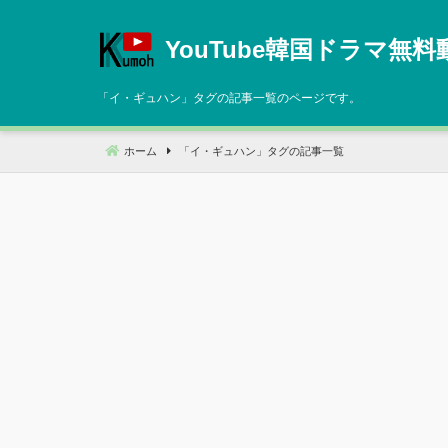
コ
ン
YouTube韓国ドラマ無料
テ
ン
「
イ・ギュハン
」タグの記事一覧のページです。
ツ
へ
ホーム
「
イ・ギュハン
」タグの記事一覧
移
動