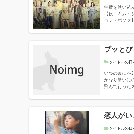
学費を使い込
【役：キム・
ョン・ボソク】
ブッとび
タイトルの日
いつのまにか
かなり勢いに
飛んで行ったス
恋人がい
タイトルの日