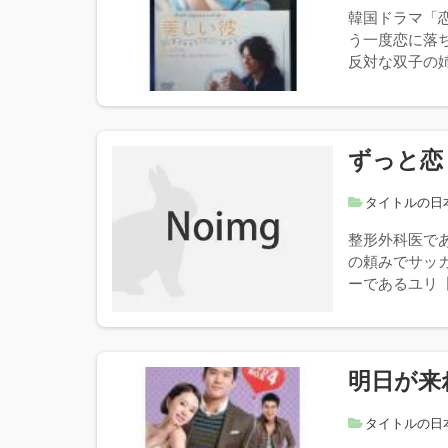
韓国ドラマ「
う一度恋に落
反対な双子の姉
ずっと恋
タイトルの日
整形外科医で
の頼みでサッ
ーであるユリ【
明日が来
タイトルの日