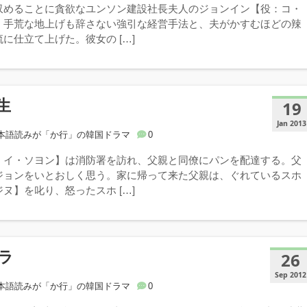
収めることに貪欲なユンソン建設社長夫人のジョンイン【役：コ・
、手荒な地上げも辞さない強引な経営手法と、夫がかすむほどの辣
に仕立て上げた。彼女の […]
生
19
Jan 2013
本語読みが「か行」の韓国ドラマ
0
：イ・ソヨン】は消防署を訪れ、父親と同僚にパンを配達する。父
ジョンをいとおしく思う。家に帰って来た父親は、ぐれているスホ
ヌ】を叱り、怒ったスホ […]
ラ
26
Sep 2012
本語読みが「か行」の韓国ドラマ
0