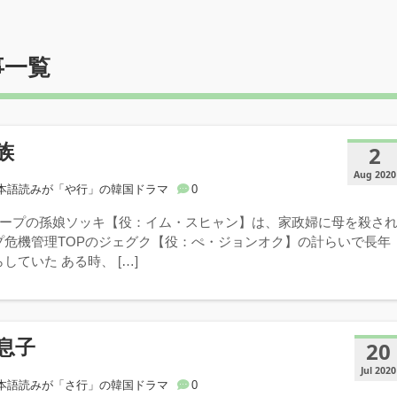
事一覧
族
2
Aug 2020
本語読みが「や行」の韓国ドラマ
0
ループの孫娘ソッキ【役：イム・スヒャン】は、家政婦に母を殺さ
プ危機管理TOPのジェグク【役：ぺ・ジョンオク】の計らいで長年
していた ある時、 […]
息子
20
Jul 2020
本語読みが「さ行」の韓国ドラマ
0