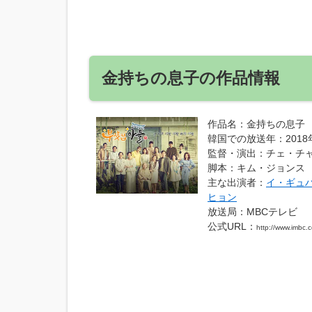
金持ちの息子の作品情報
作品名
：金持ちの息子
韓国での放送年
：2018
監督・演出
：チェ・チ
脚本
：キム・ジョンス
主な出演者
：
イ・ギュ
ヒョン
放送局
：MBCテレビ
公式URL
：
http://www.imbc.