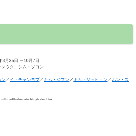
年3月25日 ～10月7日
ャンウク、シム・ソヨン
ハン
／
イ・チャンヨプ
／
キム・ジフン
／
キム・ジュヒョン
／
ホン・ス
com/broad/tv/drama/richboy/index.html