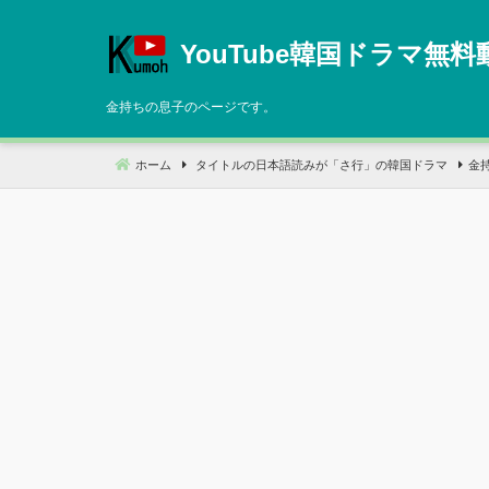
コ
ン
YouTube韓国ドラマ無料
テ
ン
金持ちの息子のページです。
ツ
へ
ホーム
タイトルの日本語読みが「さ行」の韓国ドラマ
金
移
動