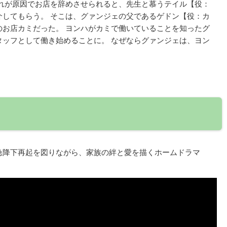
それが原因でお店を辞めさせられると、先生と慕うテイル【役：
介してもらう。 そこは、グァンジェの父であるゲドン【役：カ
のお店カミだった。 ヨンハがカミで働いていることを知ったグ
タッフとして働き始めることに。 なぜならグァンジェは、ヨン
急降下再起を図りながら、家族の絆と愛を描くホームドラマ