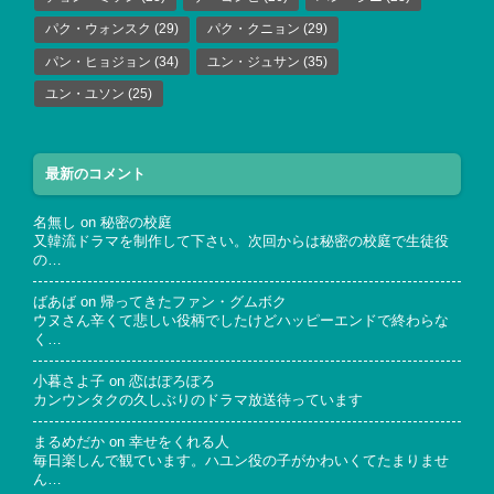
パク・ウォンスク
(29)
パク・クニョン
(29)
パン・ヒョジョン
(34)
ユン・ジュサン
(35)
ユン・ユソン
(25)
最新のコメント
名無し
on
秘密の校庭
又韓流ドラマを制作して下さい。次回からは秘密の校庭で生徒役
の…
ばあば
on
帰ってきたファン・グムボク
ウヌさん辛くて悲しい役柄でしたけどハッピーエンドで終わらな
く…
小暮さよ子
on
恋はぽろぽろ
カンウンタクの久しぶりのドラマ放送待っています
まるめだか
on
幸せをくれる人
毎日楽しんで観ています。ハユン役の子がかわいくてたまりませ
ん…