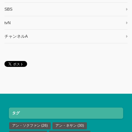
SBS
tvN
チャンネルA
タグ
アン・ソクファン
(26)
アン・ネサン
(30)