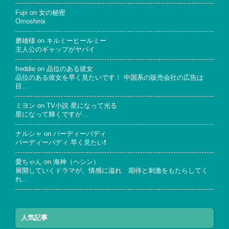
Fujii
on
女の秘密
Omoshiroi
磨雄様
on
キルミーヒールミー
主人公のギャップがヤバイ
freddie
on
品位のある彼女
品位のある彼女を早く見たいです！ 中国系の販売会社の広告は
目…
ミヨン
on
TV小説 星になって光る
星になって輝くですが…
ナルシャ
on
バーディーバディ
バーディーバディ 早く見たい❗
愛ちゃん
on
海神（ヘシン）
展開していくドラマが、情感に溢れ 期待と刺激をもたらしてく
れ…
人気記事