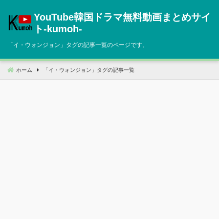
コ
YouTube韓国ドラマ無料動画まとめサイ
ン
テ
ト‐kumoh‐
ン
「
イ・ウォンジョン
」タグの記事一覧のページです。
ツ
へ
移
ホーム
「
イ・ウォンジョン
」タグの記事一覧
動