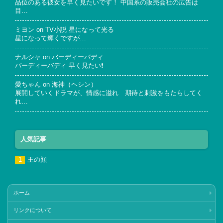
品位のある彼女を早く見たいです！ 中国系の販売会社の広告は
目…
ミヨン
on
TV小説 星になって光る
星になって輝くですが…
ナルシャ
on
バーディーバディ
バーディーバディ 早く見たい❗
愛ちゃん
on
海神（ヘシン）
展開していくドラマが、情感に溢れ 期待と刺激をもたらしてく
れ…
人気記事
王の顔
ホーム
リンクについて