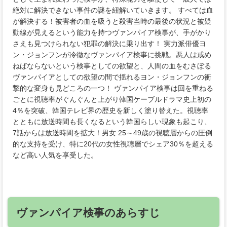
絶対に解決できない事件の謎を紐解いていきます。 すべては血
が解決する！被害者の血を吸うと殺害当時の最後の状況と被疑
動線が見えるという能力を持つヴァンパイア検事が、手がかり
さえも見つけられない犯罪の解決に乗り出す！ 実力派俳優ヨ
ン・ジョンフンが冷徹なヴァンパイア検事に挑戦。悪人は戒め
ねばならないという検事としての欲望と、人間の血をむさぼる
ヴァンパイアとしての欲望の間で揺れるヨン・ジョンフンの衝
撃的な変身も見どころの一つ！ ヴァンパイア検事は回を重ねる
ごとに視聴率がぐんぐんと上がり韓国ケーブルドラマ史上初の
4％を突破、韓国テレビ界の歴史を新しく塗り替えた。視聴率
とともに放送時間も長くなるという韓国らしい現象も起こり、
7話からは放送時間を拡大！男女 25～49歳の視聴層からの圧倒
的な支持を受け、特に20代の女性視聴層でシェア30％を超える
など高い人気を享受した。
ヴァンパイア検事のあらすじ