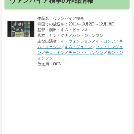
ヴァンパイア検事の作品情報
作品名
：ヴァンパイア検事
韓国での放送年
：2011年10月2日～12月18日
監督・演出
：キム・ビョンス
脚本
：ヤン・ジナ／ハン・ジョンフン
主な出演者
：
イ・ウォンジョン
／
イ・ヨンア
／
キ
ム・イェジン
／
キム・ジュヨン
／
ソン・ミンジョ
ン
／
チェ・ミン
／
チャン・ヒョンソン
／
ヨン・ジ
ョンフン
放送局
：OCN