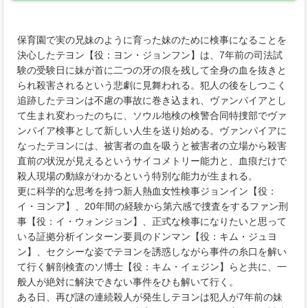
保育園で実の兄妹のように育った妹のために検事になることを
決心したテヨン【役：ヨン・ジョンフン】は、7年前の司法試
験の受験日に妹が首に二つの牙の痕を残して全身の血を抜きと
られ殺害されるという悲劇に見舞われる。犯人の後をしつこく
追跡したテヨンは不慮の事故に巻き込まれ、ヴァンパイアとし
て生まれ変わったのちに、ソウル地検の検警合同特捜部でヴァ
ンパイア検事として新しい人生を送り始める。ヴァンパイアに
なったテヨンには、被害者の血を吸うと被害者の立場から殺害
直前の状況が見えるというサイコメトリー能力と、血痕だけで
殺人現場の動線がわかるという特別な能力が生まれる。
更に科学的な思考を持つ新人熱血女性検事ジョンイン【役：
イ・ヨンア】、20年間の経験から第六感で捜査をするファン刑
事【役：イ・ウォンジョン】、正式な検事になりたいと思って
いる証拠分析インターン要員のドンマン【役：キム・ジュヨ
ン】、セクシーな姿でテヨンを誘惑しながら事件の糸口を解い
て行く解剖検査のソ博士【役：キム・イェジン】らと共に、一
般人が絶対に解決できない事件をひも解いて行く。
ある日、再び謎の連続殺人が発生しテヨンは犯人が7年前の妹