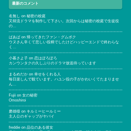
最新のコメント
名無し
on
秘密の校庭
又韓流ドラマを制作して下さい。次回からは秘密の校庭で生徒役
の…
ばあば
on
帰ってきたファン・グムボク
ウヌさん辛くて悲しい役柄でしたけどハッピーエンドで終わらな
く…
小暮さよ子
on
恋はぽろぽろ
カンウンタクの久しぶりのドラマ放送待っています
まるめだか
on
幸せをくれる人
毎日楽しんで観ています。ハユン役の子がかわいくてたまりませ
ん…
Fujii
on
女の秘密
Omoshiroi
磨雄様
on
キルミーヒールミー
主人公のギャップがヤバイ
freddie
on
品位のある彼女