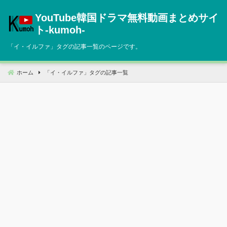
コ
YouTube韓国ドラマ無料動画まとめサイ
ン
テ
ト‐kumoh‐
ン
「
イ・イルファ
」タグの記事一覧のページです。
ツ
へ
移
ホーム
「
イ・イルファ
」タグの記事一覧
動