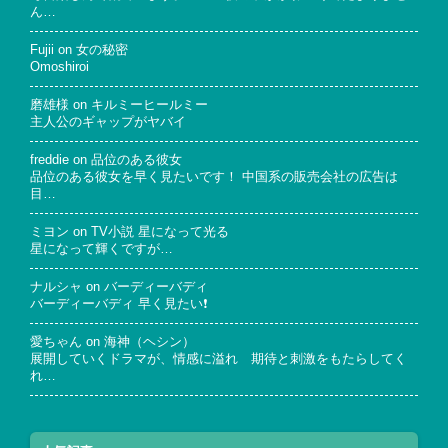
ん…
Fujii
on
女の秘密
Omoshiroi
磨雄様
on
キルミーヒールミー
主人公のギャップがヤバイ
freddie
on
品位のある彼女
品位のある彼女を早く見たいです！ 中国系の販売会社の広告は
目…
ミヨン
on
TV小説 星になって光る
星になって輝くですが…
ナルシャ
on
バーディーバディ
バーディーバディ 早く見たい❗
愛ちゃん
on
海神（ヘシン）
展開していくドラマが、情感に溢れ 期待と刺激をもたらしてく
れ…