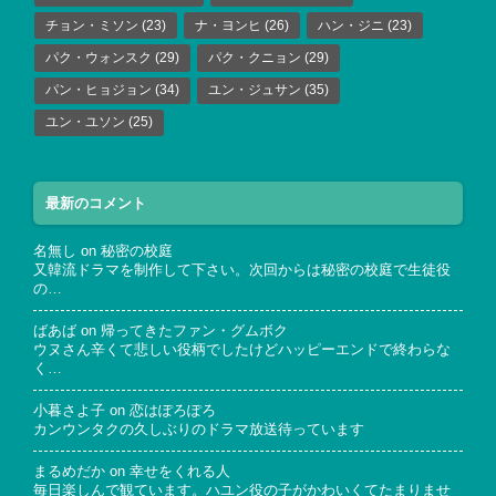
チョン・ミソン
(23)
ナ・ヨンヒ
(26)
ハン・ジニ
(23)
パク・ウォンスク
(29)
パク・クニョン
(29)
パン・ヒョジョン
(34)
ユン・ジュサン
(35)
ユン・ユソン
(25)
最新のコメント
名無し
on
秘密の校庭
又韓流ドラマを制作して下さい。次回からは秘密の校庭で生徒役
の…
ばあば
on
帰ってきたファン・グムボク
ウヌさん辛くて悲しい役柄でしたけどハッピーエンドで終わらな
く…
小暮さよ子
on
恋はぽろぽろ
カンウンタクの久しぶりのドラマ放送待っています
まるめだか
on
幸せをくれる人
毎日楽しんで観ています。ハユン役の子がかわいくてたまりませ