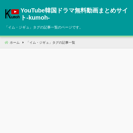
コ
YouTube韓国ドラマ無料動画まとめサイ
ン
テ
ト‐kumoh‐
ン
「
イム・ジギュ
」タグの記事一覧のページです。
ツ
へ
移
ホーム
「
イム・ジギュ
」タグの記事一覧
動