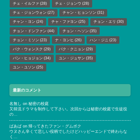
チェ・イルファ
(28)
チェ・ジョンウ
(28)
チェ・ジョンウォン
(27)
チャン・ヒョンソン
(31)
チャン・ヨン
(24)
チャ・ファヨン
(25)
チョン・エリ
(30)
チョン・ドンファン
(44)
チョン・ヘソン
(35)
チョン・ミソン
(23)
ナ・ヨンヒ
(26)
ハン・ジニ
(23)
パク・ウォンスク
(29)
パク・クニョン
(29)
パン・ヒョジョン
(34)
ユン・ジュサン
(35)
ユン・ユソン
(25)
最新のコメント
名無し
on
秘密の校庭
又韓流ドラマを制作して下さい。次回からは秘密の校庭で生徒役
の…
ばあば
on
帰ってきたファン・グムボク
ウヌさん辛くて悲しい役柄でしたけどハッピーエンドで終わらな
く…