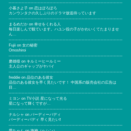
小暮さよ子
on
恋はぽろぽろ
カンウンタクの久しぶりのドラマ放送待っています
まるめだか
on
幸せをくれる人
毎日楽しんで観ています。ハユン役の子がかわいくてたまりませ
ん…
Fujii
on
女の秘密
Omoshiroi
磨雄様
on
キルミーヒールミー
主人公のギャップがヤバイ
freddie
on
品位のある彼女
品位のある彼女を早く見たいです！ 中国系の販売会社の広告は
目…
ミヨン
on
TV小説 星になって光る
星になって輝くですが…
ナルシャ
on
バーディーバディ
バーディーバディ 早く見たい❗
愛ちゃん
on
海神（ヘシン）