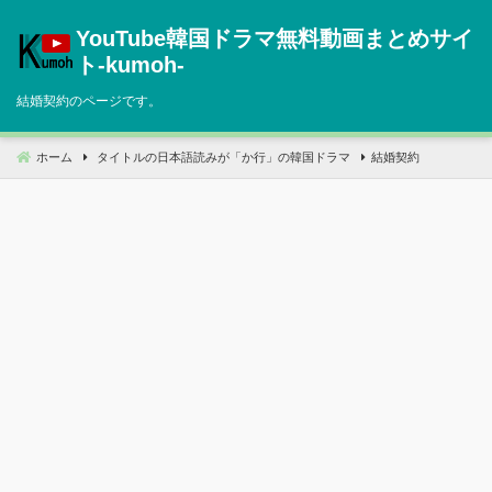
コ
YouTube韓国ドラマ無料動画まとめサイ
ン
テ
ト‐kumoh‐
ン
結婚契約のページです。
ツ
へ
移
ホーム
タイトルの日本語読みが「か行」の韓国ドラマ
結婚契約
動