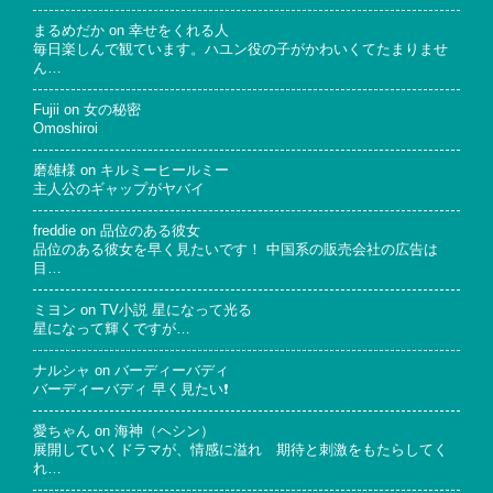
まるめだか
on
幸せをくれる人
毎日楽しんで観ています。ハユン役の子がかわいくてたまりませ
ん…
Fujii
on
女の秘密
Omoshiroi
磨雄様
on
キルミーヒールミー
主人公のギャップがヤバイ
freddie
on
品位のある彼女
品位のある彼女を早く見たいです！ 中国系の販売会社の広告は
目…
ミヨン
on
TV小説 星になって光る
星になって輝くですが…
ナルシャ
on
バーディーバディ
バーディーバディ 早く見たい❗
愛ちゃん
on
海神（ヘシン）
展開していくドラマが、情感に溢れ 期待と刺激をもたらしてく
れ…