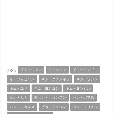
アン・ジフン
イ・ソジン
イ・ヒョンゴル
タグ：
イ・フィヒャン
キム・グァンギュ
キム・ソジン
キム・ユリ
キム・ヨンゴン
キム・ヨンピル
シン・リナ
チョン・ギョンスン
ハン・ガプス
パク・ジョンス
ピョ・イェジン
ベク・スリョン