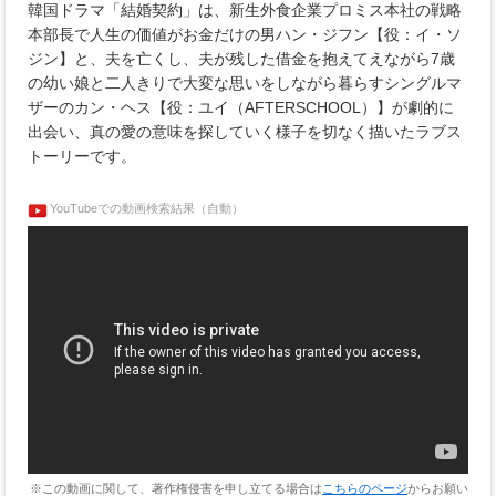
韓国ドラマ「結婚契約」は、新生外食企業プロミス本社の戦略
本部長で人生の価値がお金だけの男ハン・ジフン【役：イ・ソ
ジン】と、夫を亡くし、夫が残した借金を抱えてえながら7歳
の幼い娘と二人きりで大変な思いをしながら暮らすシングルマ
ザーのカン・ヘス【役：ユイ（AFTERSCHOOL）】が劇的に
出会い、真の愛の意味を探していく様子を切なく描いたラブス
トーリーです。
YouTubeでの動画検索結果（自動）
※この動画に関して、著作権侵害を申し立てる場合は
こちらのページ
からお願い