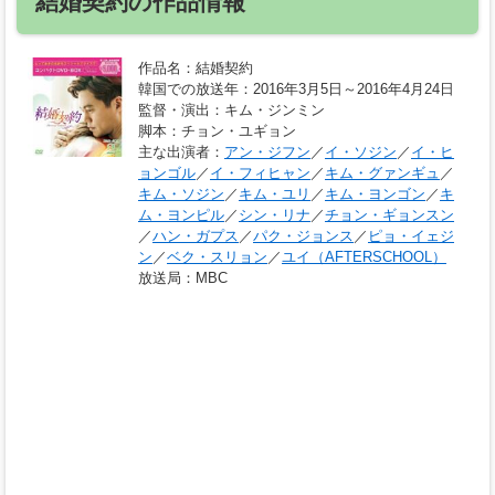
結婚契約の作品情報
作品名
：結婚契約
韓国での放送年
：2016年3月5日～2016年4月24日
監督・演出
：キム・ジンミン
脚本
：チョン・ユギョン
主な出演者
：
アン・ジフン
／
イ・ソジン
／
イ・ヒ
ョンゴル
／
イ・フィヒャン
／
キム・グァンギュ
／
キム・ソジン
／
キム・ユリ
／
キム・ヨンゴン
／
キ
ム・ヨンピル
／
シン・リナ
／
チョン・ギョンスン
／
ハン・ガプス
／
パク・ジョンス
／
ピョ・イェジ
ン
／
ベク・スリョン
／
ユイ（AFTERSCHOOL）
放送局
：MBC