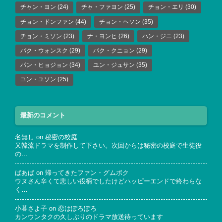
チャン・ヨン
(24)
チャ・ファヨン
(25)
チョン・エリ
(30)
チョン・ドンファン
(44)
チョン・ヘソン
(35)
チョン・ミソン
(23)
ナ・ヨンヒ
(26)
ハン・ジニ
(23)
パク・ウォンスク
(29)
パク・クニョン
(29)
パン・ヒョジョン
(34)
ユン・ジュサン
(35)
ユン・ユソン
(25)
最新のコメント
名無し
on
秘密の校庭
又韓流ドラマを制作して下さい。次回からは秘密の校庭で生徒役
の…
ばあば
on
帰ってきたファン・グムボク
ウヌさん辛くて悲しい役柄でしたけどハッピーエンドで終わらな
く…
小暮さよ子
on
恋はぽろぽろ
カンウンタクの久しぶりのドラマ放送待っています