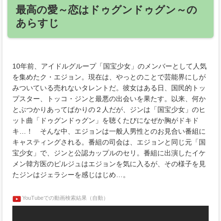
最高の愛～恋はドゥグンドゥグン～の
あらすじ
10年前、アイドルグループ「国宝少女」のメンバーとして人気
を集めたク・エジョン。現在は、やっとのことで芸能界にしが
みついている売れないタレントだ。彼女はある日、国民的トッ
プスター、トッコ・ジンと最悪の出会いを果たす。以来、何か
とぶつかりあってばかりの２人だが、ジンは「国宝少女」のヒ
ット曲「ドゥグンドゥグン」を聴くたびになぜか胸がドキド
キ…！ そんな中、エジョンは一般人男性とのお見合い番組に
キャスティングされる。番組の司会は、エジョンと同じ元「国
宝少女」で、ジンと公認カップルのセリ。番組に出演したイケ
メン韓方医のピルジュはエジョンを気に入るが、その様子を見
たジンはジェラシーを感じはじめ…。
YouTubeでの動画検索結果（自動）