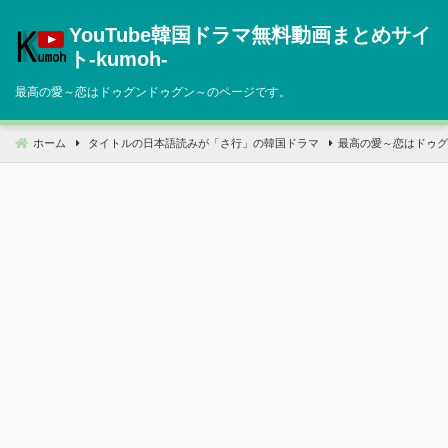
コ
YouTube韓国ドラマ無料動画まとめサイ
ン
テ
ト‐kumoh‐
ン
最高の愛～恋はドゥグンドゥグン～のページです。
ツ
へ
移
ホーム
タイトルの日本語読みが「さ行」の韓国ドラマ
最高の愛～恋はドゥグ
動