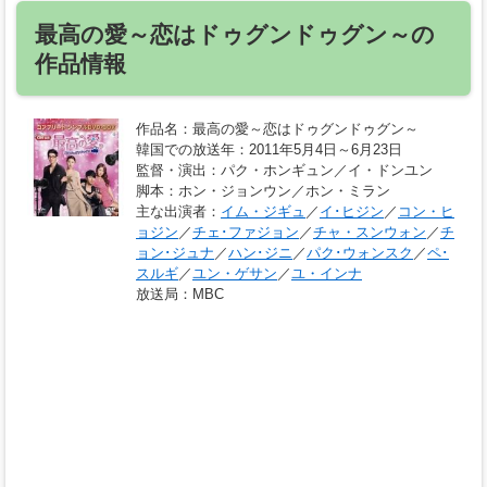
最高の愛～恋はドゥグンドゥグン～の
作品情報
作品名
：最高の愛～恋はドゥグンドゥグン～
韓国での放送年
：2011年5月4日～6月23日
監督・演出
：パク・ホンギュン／イ・ドンユン
脚本
：ホン・ジョンウン／ホン・ミラン
主な出演者
：
イム・ジギュ
／
イ･ヒジン
／
コン・ヒ
ョジン
／
チェ･ファジョン
／
チャ・スンウォン
／
チ
ョン･ジュナ
／
ハン･ジニ
／
パク･ウォンスク
／
ペ･
スルギ
／
ユン・ゲサン
／
ユ・インナ
放送局
：MBC