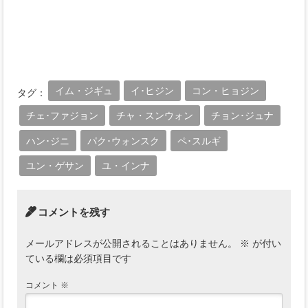
イム・ジギュ
イ･ヒジン
コン・ヒョジン
タグ：
チェ･ファジョン
チャ・スンウォン
チョン･ジュナ
ハン･ジニ
パク･ウォンスク
ペ･スルギ
ユン・ゲサン
ユ・インナ
コメントを残す
メールアドレスが公開されることはありません。
※
が付い
ている欄は必須項目です
コメント
※