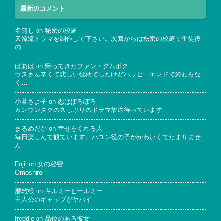
最新のコメント
名無し
on
秘密の校庭
又韓流ドラマを制作して下さい。次回からは秘密の校庭で生徒役
の…
ばあば
on
帰ってきたファン・グムボク
ウヌさん辛くて悲しい役柄でしたけどハッピーエンドで終わらな
く…
小暮さよ子
on
恋はぽろぽろ
カンウンタクの久しぶりのドラマ放送待っています
まるめだか
on
幸せをくれる人
毎日楽しんで観ています。ハユン役の子がかわいくてたまりませ
ん…
Fujii
on
女の秘密
Omoshiroi
磨雄様
on
キルミーヒールミー
主人公のギャップがヤバイ
freddie
on
品位のある彼女