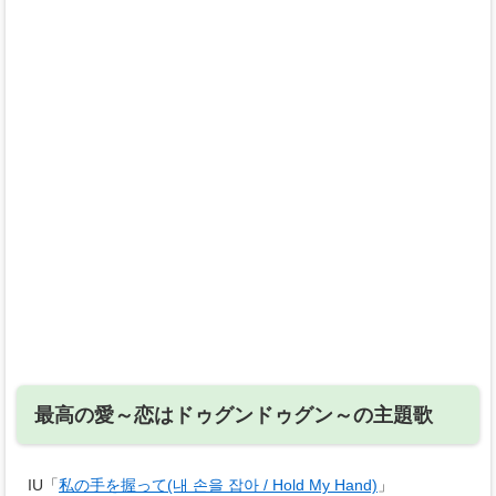
最高の愛～恋はドゥグンドゥグン～の主題歌
IU「
私の手を握って(내 손을 잡아 / Hold My Hand)
」