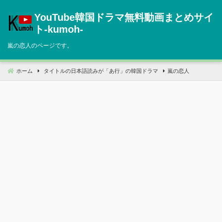
コ
YouTube韓国ドラマ無料動画まとめサイ
ン
テ
ト‐kumoh‐
ン
嵐の恋人のページです。
ツ
へ
移
ホーム
タイトルの日本語読みが「あ行」の韓国ドラマ
嵐の恋人
動