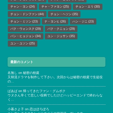
チャン・ヨン
(24)
チャ・ファヨン
(25)
チョン・エリ
(30)
チョン・ドンファン
(44)
チョン・ヘソン
(35)
チョン・ミソン
(23)
ナ・ヨンヒ
(26)
ハン・ジニ
(23)
パク・ウォンスク
(29)
パク・クニョン
(29)
パン・ヒョジョン
(34)
ユン・ジュサン
(35)
ユン・ユソン
(25)
最新のコメント
名無し
on
秘密の校庭
又韓流ドラマを制作して下さい。次回からは秘密の校庭で生徒役
の…
ばあば
on
帰ってきたファン・グムボク
ウヌさん辛くて悲しい役柄でしたけどハッピーエンドで終わらな
く…
小暮さよ子
on
恋はぽろぽろ