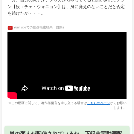
一方、自分の息子がアメリカからやってくると聞かされたテフ
ン【役：チェ・ウォニョン】は、身に覚えのないことだと否定
を続けたが・・・。
YouTubeでの動画検索結果（自動）
※この動画に関して、著作権侵害を申し立てる場合は
こちらのページ
からお願い
します。
嵐の恋人が配信されているか、下記主要動画配