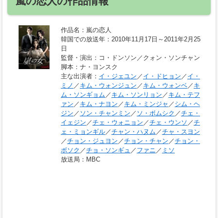
嵐の恋人の作品情報
作品名
：嵐の恋人
韓国での放送年
：2010年11月17日～2011年2月25
日
監督・演出
：コ・ドンソン／クォン・ソンチャン
脚本
：ナ・ヨンスク
主な出演者
：
イ・ジェユン
／
イ・ドヒョン
／
イ・
ミノ
／
キム・ウォンジュン
／
キム・ウォンベ
／
キ
ム・ソンギョム
／
キム・ソンリョン
／
キム・テフ
ァン
／
キム・ナヨン
／
キム・ミンジャ
／
シム・ヘ
ジン
／
ソン・チャンミン
／
ソ・ボムシク
／
チェ・
イェジン
／
チェ・ウォニョン
／
チェ・ウンソ
／
チ
ェ・ミョンギル
／
チャン・ハヌム
／
チャ・スヨン
／
チョン・ジュヨン
／
チョン・チャン
／
チョン・
ボソク
／
チョ・ソンギュ
／
ファニ
／
ミソ
放送局
：MBC