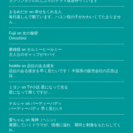
カンウンタクの久しぶりのドラマ放送待っています
まるめだか
on
幸せをくれる人
毎日楽しんで観ています。ハユン役の子がかわいくてたまりませ
ん…
Fujii
on
女の秘密
Omoshiroi
磨雄様
on
キルミーヒールミー
主人公のギャップがヤバイ
freddie
on
品位のある彼女
品位のある彼女を早く見たいです！ 中国系の販売会社の広告は
目…
ミヨン
on
TV小説 星になって光る
星になって輝くですが…
ナルシャ
on
バーディーバディ
バーディーバディ 早く見たい❗
愛ちゃん
on
海神（ヘシン）
展開していくドラマが、情感に溢れ 期待と刺激をもたらしてく
れ…