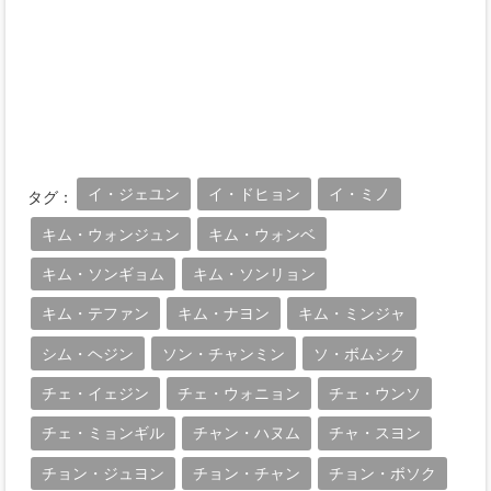
イ・ジェユン
イ・ドヒョン
イ・ミノ
タグ：
キム・ウォンジュン
キム・ウォンベ
キム・ソンギョム
キム・ソンリョン
キム・テファン
キム・ナヨン
キム・ミンジャ
シム・ヘジン
ソン・チャンミン
ソ・ボムシク
チェ・イェジン
チェ・ウォニョン
チェ・ウンソ
チェ・ミョンギル
チャン・ハヌム
チャ・スヨン
チョン・ジュヨン
チョン・チャン
チョン・ボソク