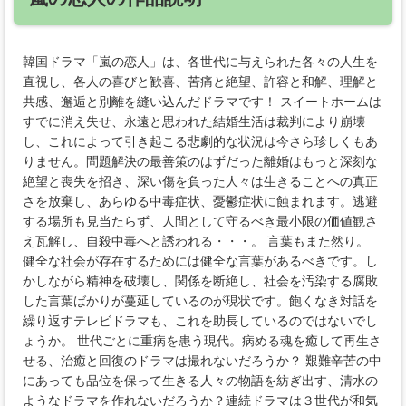
韓国ドラマ「嵐の恋人」は、各世代に与えられた各々の人生を
直視し、各人の喜びと歓喜、苦痛と絶望、許容と和解、理解と
共感、邂逅と別離を縫い込んだドラマです！ スイートホームは
すでに消え失せ、永遠と思われた結婚生活は裁判により崩壊
し、これによって引き起こる悲劇的な状況は今さら珍しくもあ
りません。問題解決の最善策のはずだった離婚はもっと深刻な
絶望と喪失を招き、深い傷を負った人々は生きることへの真正
さを放棄し、あらゆる中毒症状、憂鬱症状に蝕まれます。逃避
する場所も見当たらず、人間として守るべき最小限の価値観さ
え瓦解し、自殺中毒へと誘われる・・・。 言葉もまた然り。
健全な社会が存在するためには健全な言葉があるべきです。し
かしながら精神を破壊し、関係を断絶し、社会を汚染する腐敗
した言葉ばかりが蔓延しているのが現状です。飽くなき対話を
繰り返すテレビドラマも、これを助長しているのではないでし
ょうか。 世代ごとに重病を患う現代。病める魂を癒して再生さ
せる、治癒と回復のドラマは撮れないだろうか？ 艱難辛苦の中
にあっても品位を保って生きる人々の物語を紡ぎ出す、清水の
ようなドラマを作れないだろうか？連続ドラマは３世代が和気