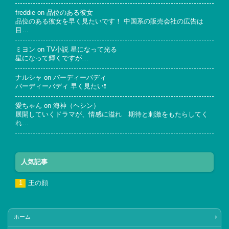
freddie
on
品位のある彼女
品位のある彼女を早く見たいです！ 中国系の販売会社の広告は
目…
ミヨン
on
TV小説 星になって光る
星になって輝くですが…
ナルシャ
on
バーディーバディ
バーディーバディ 早く見たい❗
愛ちゃん
on
海神（ヘシン）
展開していくドラマが、情感に溢れ 期待と刺激をもたらしてく
れ…
人気記事
王の顔
ホーム