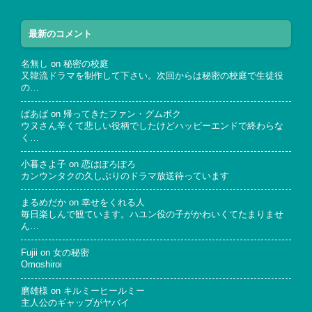
最新のコメント
名無し
on
秘密の校庭
又韓流ドラマを制作して下さい。次回からは秘密の校庭で生徒役
の…
ばあば
on
帰ってきたファン・グムボク
ウヌさん辛くて悲しい役柄でしたけどハッピーエンドで終わらな
く…
小暮さよ子
on
恋はぽろぽろ
カンウンタクの久しぶりのドラマ放送待っています
まるめだか
on
幸せをくれる人
毎日楽しんで観ています。ハユン役の子がかわいくてたまりませ
ん…
Fujii
on
女の秘密
Omoshiroi
磨雄様
on
キルミーヒールミー
主人公のギャップがヤバイ