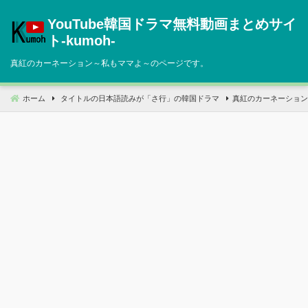
コ
YouTube韓国ドラマ無料動画まとめサイ
ン
テ
ト‐kumoh‐
ン
真紅のカーネーション～私もママよ～のページです。
ツ
へ
移
ホーム
タイトルの日本語読みが「さ行」の韓国ドラマ
真紅のカーネーション
動