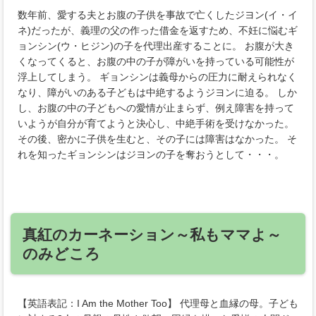
数年前、愛する夫とお腹の子供を事故で亡くしたジヨン(イ・イ
ネ)だったが、義理の父の作った借金を返すため、不妊に悩むギ
ョンシン(ウ・ヒジン)の子を代理出産することに。 お腹が大き
くなってくると、お腹の中の子が障がいを持っている可能性が
浮上してしまう。 ギョンシンは義母からの圧力に耐えられなく
なり、障がいのある子どもは中絶するようジヨンに迫る。 しか
し、お腹の中の子どもへの愛情が止まらず、例え障害を持って
いようが自分が育てようと決心し、中絶手術を受けなかった。
その後、密かに子供を生むと、その子には障害はなかった。 そ
れを知ったギョンシンはジヨンの子を奪おうとして・・・。
真紅のカーネーション～私もママよ～
のみどころ
【英語表記：I Am the Mother Too】 代理母と血縁の母。子ども