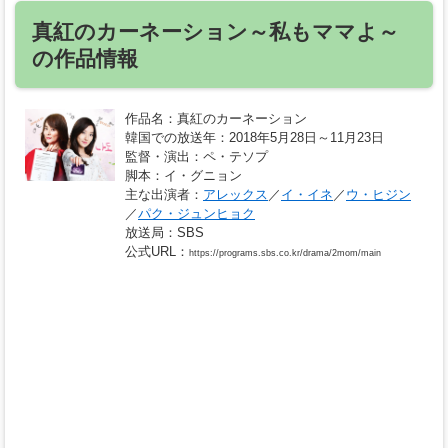
真紅のカーネーション～私もママよ～
の作品情報
作品名
：真紅のカーネーション
韓国での放送年
：2018年5月28日～11月23日
監督・演出
：ペ・テソプ
脚本
：イ・グニョン
主な出演者
：
アレックス
／
イ・イネ
／
ウ・ヒジン
／
パク・ジュンヒョク
放送局
：SBS
公式URL
：
https://programs.sbs.co.kr/drama/2mom/main