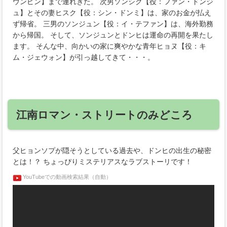
ウンピン】まで連れきた。 次男ソンシク【役：ファン・ドンジ
ュ】とその妻ヒスク【役：シン・ドンミ】は、家のお金が払え
ず帰省。 三男のソンジュン【役：イ・テファン】は、海外勤務
から帰国。 そして、ソンジュンとドンヒは運命の再開を果たし
ます。 そんな中、向かいの家に爽やかな青年ヒョヌ【役：キ
ム・ジェウォン】が引っ越してきて・・・。
江南ロマン・ストリートのみどころ
父ヒョンソプが隠そうとしている過去や、ドンヒの出生の秘密
とは！？ ちょっぴりミステリアスなラブストーリです！
YouTubeでの動画検索結果（自動）