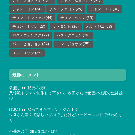
チェ・ジョンウォン
(27)
チャン・ヒョンソン
(31)
チャン・ヨン
(24)
チャ・ファヨン
(25)
チョン・エリ
(30)
チョン・ドンファン
(44)
チョン・ヘソン
(35)
チョン・ミソン
(23)
ナ・ヨンヒ
(26)
ハン・ジニ
(23)
パク・ウォンスク
(29)
パク・クニョン
(29)
パン・ヒョジョン
(34)
ユン・ジュサン
(35)
ユン・ユソン
(25)
最新のコメント
名無し
on
秘密の校庭
又韓流ドラマを制作して下さい。次回からは秘密の校庭で生徒役
の…
ばあば
on
帰ってきたファン・グムボク
ウヌさん辛くて悲しい役柄でしたけどハッピーエンドで終わらな
く…
小暮さよ子
on
恋はぽろぽろ