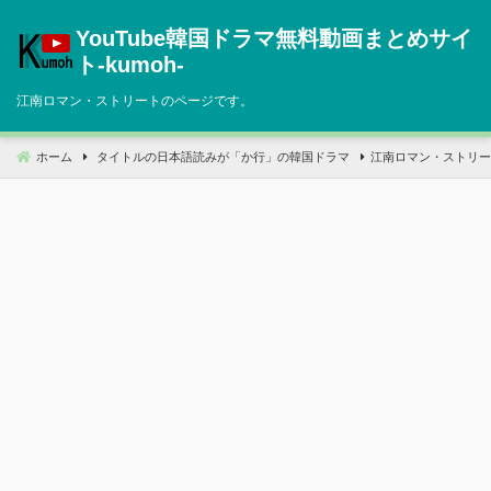
コ
YouTube韓国ドラマ無料動画まとめサイ
ン
テ
ト‐kumoh‐
ン
江南ロマン・ストリートのページです。
ツ
へ
移
ホーム
タイトルの日本語読みが「か行」の韓国ドラマ
江南ロマン・ストリー
動