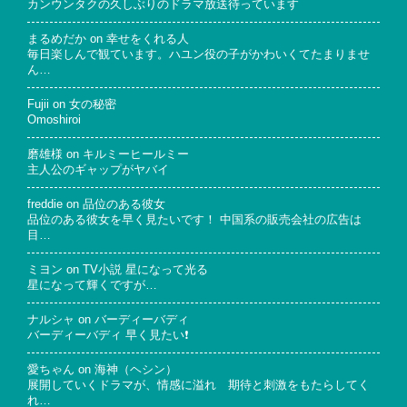
カンウンタクの久しぶりのドラマ放送待っています
まるめだか
on
幸せをくれる人
毎日楽しんで観ています。ハユン役の子がかわいくてたまりませ
ん…
Fujii
on
女の秘密
Omoshiroi
磨雄様
on
キルミーヒールミー
主人公のギャップがヤバイ
freddie
on
品位のある彼女
品位のある彼女を早く見たいです！ 中国系の販売会社の広告は
目…
ミヨン
on
TV小説 星になって光る
星になって輝くですが…
ナルシャ
on
バーディーバディ
バーディーバディ 早く見たい❗
愛ちゃん
on
海神（ヘシン）
展開していくドラマが、情感に溢れ 期待と刺激をもたらしてく
れ…