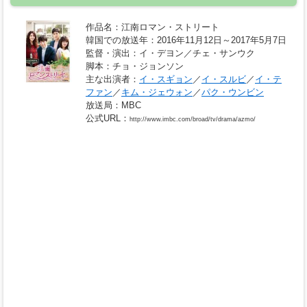
作品名
：江南ロマン・ストリート
韓国での放送年
：2016年11月12日～2017年5月7日
監督・演出
：イ・デヨン／チェ・サンウク
脚本
：チョ・ジョンソン
主な出演者
：
イ・スギョン
／
イ・スルビ
／
イ・テ
ファン
／
キム・ジェウォン
／
パク・ウンビン
放送局
：MBC
公式URL
：
http://www.imbc.com/broad/tv/drama/azmo/