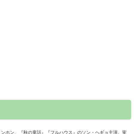
のイ・ビョンホン、『秋の童話』『フルハウス』のソン・ヘギョ主演。実