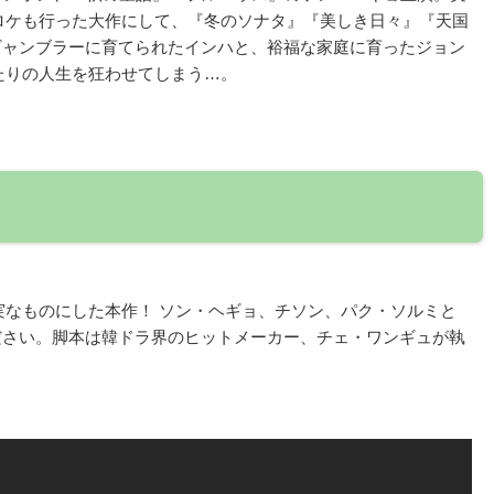
ロケも行った大作にして、『冬のソナタ』『美しき日々』『天国
 ギャンブラーに育てられたインハと、裕福な家庭に育ったジョン
たりの人生を狂わせてしまう…。
実なものにした本作！ ソン・ヘギョ、チソン、パク・ソルミと
ださい。脚本は韓ドラ界のヒットメーカー、チェ・ワンギュが執