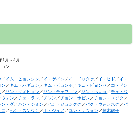
3年1月～4月
リョン
ホ
／
イム・ヒョンシク
／
イ・ゲイン
／
イ・ドックァ
／
イ・ヒド
／
イ・
ヨン
／
キム・ハギュン
／
キム・ビョンセ
／
キム・ビヨンセ
／
コ・ドン
ク
／
ソン・グィヒョン
／
ソン・チェファン
／
ソン・ヘギョ
／
チェ・ジ
ンウォン
／
チェ・ラン
／
チソン
／
チョン・ホビン
／
チョン・ユソク
／
チン・グ
／
ハン・ジミン
／
ハン・ジョングク
／
パク・ウォンスク
／
パ
ュニ
／
ペク・スンウク
／
ホ・ジュノ
／
ユン・ギウォン
／
笛木優子