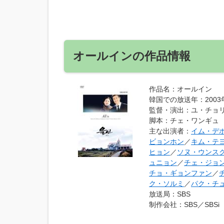
オールインの作品情報
作品名
：オールイン
韓国での放送年
：200
監督・演出
：ユ・チョ
脚本
：チェ・ワンギュ
主な出演者
：
イム・デ
ビョンホン
／
キム・テ
ヒョン
／
ソヌ・ウンス
ュニョン
／
チェ・ジョ
チョ・ギョンファン
／
ク・ソルミ
／
パク・チ
放送局
：SBS
制作会社
：SBS／SBSi