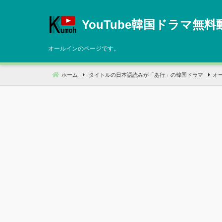
コ
ン
YouTube韓国ドラマ無料
テ
ン
オールインのページです。
ツ
へ
ホーム
タイトルの日本語読みが「あ行」の韓国ドラマ
オ
移
動