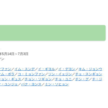
ト
8年5月14日～7月3日
フン
クファン
／
イム・スンデ
／
イ・ギヨル
／
イ・デヨン
／
キム・ジョンウ
クム・ボラ
／
コ・ミョンファン
／
ソン・イェジン
／
チェ・スンギョン
チョン・ギュス
／
チョン・ソギョン
／
チョ・ユニ
／
チン・グ
／
チ・ジ
ク・ユンジェ
／
パク・ヨンス
／
ミン・ソヒョン