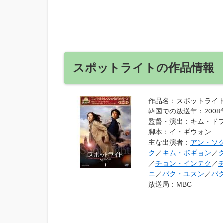
スポットライトの作品情報
作品名
：スポットライ
韓国での放送年
：200
監督・演出
：キム・ド
脚本
：イ・ギウォン
主な出演者
：
アン・ソ
ク
／
キム・ボギョン
／
／
チョン・インテク
／
ニ
／
パク・ユスン
／
パ
放送局
：MBC