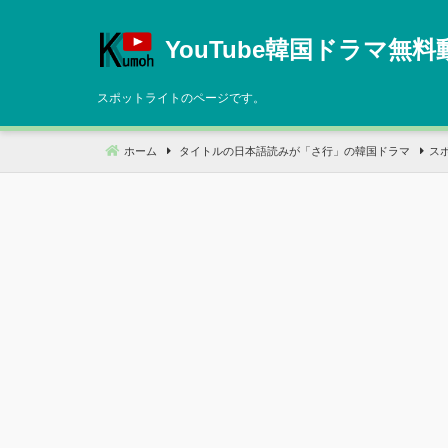
コ
ン
YouTube韓国ドラマ無料
テ
ン
スポットライトのページです。
ツ
へ
ホーム
タイトルの日本語読みが「さ行」の韓国ドラマ
ス
移
動