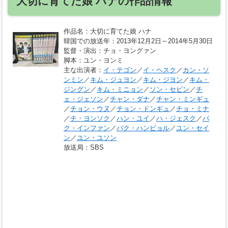
大切に育てた娘 ハナの作品情報
作品名
：大切に育てた娘 ハナ
韓国での放送年
：2013年12月2日～2014年5月30日
監督・演出
：チョ・ヨングァン
脚本
：ユン・ヨンミ
主な出演者
：
イ・テゴン
／
イ・ヘスク
／
カン・ソ
ンミン
／
キム・ジュヨン
／
キム・ジヨン
／
キム・
ジングン
／
キム・ミニョン
／
ソン・セビン
／
チ
ェ・ジェソン
／
チャン・ダナ
／
チャン・ミンギュ
／
チョン・ウヌ
／
チョン・ドンギュ
／
チョ・ミナ
／
チ・ヨンソク
／
ハン・ユイ
／
ハ・ジェスク
／
パ
ク・インファン
／
パク・ハンビョル
／
ユン・セイ
ン
／
ユン・ユソン
放送局
：SBS