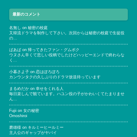
最新のコメント
名無し
on
秘密の校庭
又韓流ドラマを制作して下さい。次回からは秘密の校庭で生徒役
の…
ばあば
on
帰ってきたファン・グムボク
ウヌさん辛くて悲しい役柄でしたけどハッピーエンドで終わらな
く…
小暮さよ子
on
恋はぽろぽろ
カンウンタクの久しぶりのドラマ放送待っています
まるめだか
on
幸せをくれる人
毎日楽しんで観ています。ハユン役の子がかわいくてたまりませ
ん…
Fujii
on
女の秘密
Omoshiroi
磨雄様
on
キルミーヒールミー
主人公のギャップがヤバイ