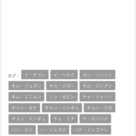
イ・テゴン
イ・ヘスク
カン・ソンミン
タグ：
キム・ジュヨン
キム・ジヨン
キム・ジングン
キム・ミニョン
ソン・セビン
チェ・ジェソン
チャン・ダナ
チャン・ミンギュ
チョン・ウヌ
チョン・ドンギュ
チョ・ミナ
チ・ヨンソク
ハン・ユイ
ハ・ジェスク
パク・インファン