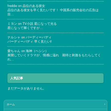
freddie
on
品位のある彼女
品位のある彼女を早く見たいです！ 中国系の販売会社の広告は
目…
ミヨン
on
TV小説 星になって光る
星になって輝くですが…
ナルシャ
on
バーディーバディ
バーディーバディ 早く見たい❗
愛ちゃん
on
海神（ヘシン）
展開していくドラマが、情感に溢れ 期待と刺激をもたらしてく
れ…
人気記事
まだデータがありません。
ホーム