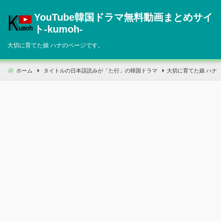
コ
YouTube韓国ドラマ無料動画まとめサイ
ン
テ
ト‐kumoh‐
ン
大切に育てた娘 ハナのページです。
ツ
へ
移
ホーム
タイトルの日本語読みが「た行」の韓国ドラマ
大切に育てた娘 ハナ
動