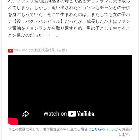
れ、ファンソ醤油は跡継ぎの母とであるチョンランに乗っ取ら
れてしまう。しかし、追い出されたヒョソンもチャンとの子供
を身ごもっていた！そこで生まれたのは、またしても女の子ハ
ナ【役：パク・ハンビョル】だったが、成長したハナはファン
ソ醤油をチョンランから取り返すため、男の子として生きるこ
とを選ぶのだった・・・。
YouTubeでの動画検索結果（自動）
※この動画に関して、著作権侵害を申し立てる場合は
こちらのページ
からお願い
します。