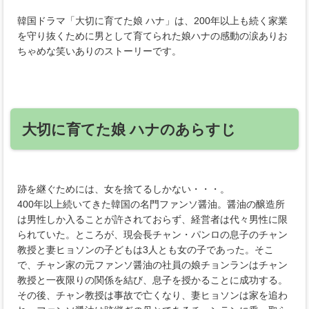
韓国ドラマ「大切に育てた娘 ハナ」は、200年以上も続く家業
を守り抜くために男として育てられた娘ハナの感動の涙ありお
ちゃめな笑いありのストーリーです。
大切に育てた娘 ハナのあらすじ
跡を継ぐためには、女を捨てるしかない・・・。
400年以上続いてきた韓国の名門ファンソ醤油。醤油の醸造所
は男性しか入ることが許されておらず、経営者は代々男性に限
られていた。ところが、現会長チャン・パンロの息子のチャン
教授と妻ヒョソンの子どもは3人とも女の子であった。そこ
で、チャン家の元ファンソ醤油の社員の娘チョンランはチャン
教授と一夜限りの関係を結び、息子を授かることに成功する。
その後、チャン教授は事故で亡くなり、妻ヒョソンは家を追わ