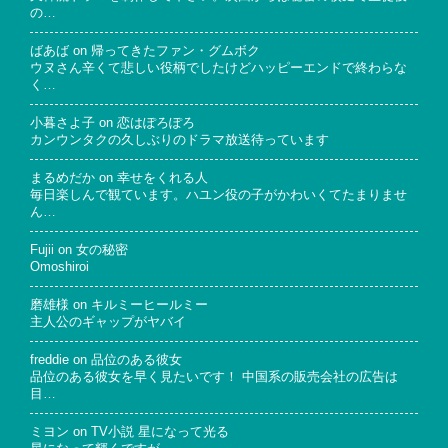
の…
ばあば
on
帰ってきたファン・グムボク
ウヌさん辛くて悲しい役柄でしたけどハッピーエンドで終わらな
く…
小暮さよ子
on
恋はぽろぽろ
カンウンタクの久しぶりのドラマ放送待っています
まるめだか
on
幸せをくれる人
毎日楽しんで観ています。ハユン役の子がかわいくてたまりませ
ん…
Fujii
on
女の秘密
Omoshiroi
磨雄様
on
キルミーヒールミー
主人公のギャップがヤバイ
freddie
on
品位のある彼女
品位のある彼女を早く見たいです！ 中国系の販売会社の広告は
目…
ミヨン
on
TV小説 星になって光る