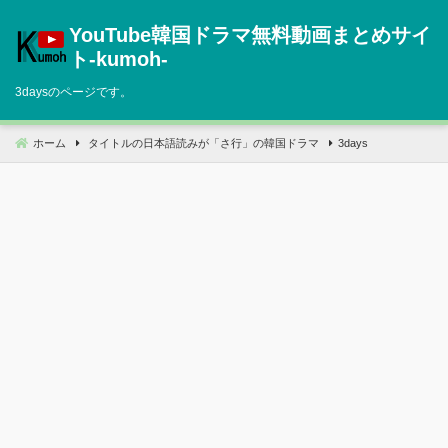
コ
YouTube韓国ドラマ無料動画まとめサイ
ン
テ
ト‐kumoh‐
ン
3daysのページです。
ツ
へ
移
ホーム
タイトルの日本語読みが「さ行」の韓国ドラマ
3days
動