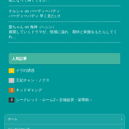
星になって輝くですが…
ナルシャ
on
バーディーバディ
バーディーバディ 早く見たい❗
愛ちゃん
on
海神（ヘシン）
展開していくドラマが、情感に溢れ 期待と刺激をもたらしてく
れ…
人気記事
イヴの誘惑
王妃チャン・ノクス
キッドギャング
シークレット・ルーム2～京城妓房・栄華館～
ホーム