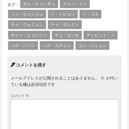
キム・ヒョンギュ
クォン・ミン
タグ：
ソン・ヒョンジュ
ソ・イヒョン
ソ・ゴヌ
チェ・ウォニョン
チェ・ヨンミン
チャン・ヒョンソン
チュ・ヨンホ
ディビット・ノ
パク・ハソン
パク・ユチョン
ユン・ジェムン
コメントを残す
メールアドレスが公開されることはありません。
※
が付い
ている欄は必須項目です
コメント
※