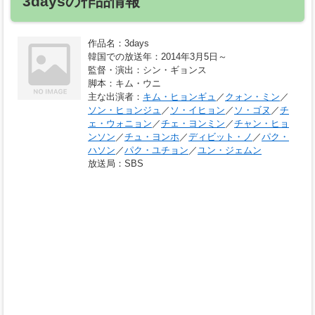
3daysの作品情報
作品名
：3days
韓国での放送年
：2014年3月5日～
監督・演出
：シン・ギョンス
脚本
：キム・ウニ
主な出演者
：
キム・ヒョンギュ
／
クォン・ミン
／
ソン・ヒョンジュ
／
ソ・イヒョン
／
ソ・ゴヌ
／
チ
ェ・ウォニョン
／
チェ・ヨンミン
／
チャン・ヒョ
ンソン
／
チュ・ヨンホ
／
ディビット・ノ
／
パク・
ハソン
／
パク・ユチョン
／
ユン・ジェムン
放送局
：SBS