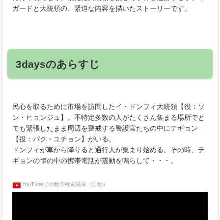
ガードと大統領の、緊迫な内容を描いたストーリーです。
3daysのあらすじ
民心を取るために市場を訪問したイ・ドンフィ大統領【役：ソ
ン・ヒョンジュ】。不特定多数の人がたくさん集まる場所でと
ても緊張したまま周辺を警戒する警護官たちの中にテギョン
【役：パク・ユチョン】がいる。
ドンフィが車から降りると通行人が集まり始める。その時、テ
ギョンの懐の中の携帯電話が震動を鳴らして・・・。
YouTubeでの動画検索結果（自動）