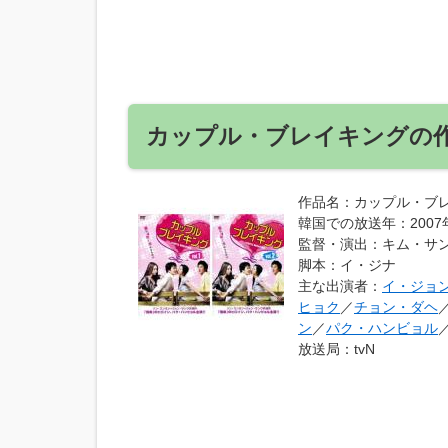
カップル・ブレイキングの
作品名
：カップル・ブ
韓国での放送年
：200
監督・演出
：キム・サ
脚本
：イ・ジナ
主な出演者
：
イ・ジョ
ヒョク
／
チョン・ダヘ
ン
／
パク・ハンビョル
放送局
：tvN