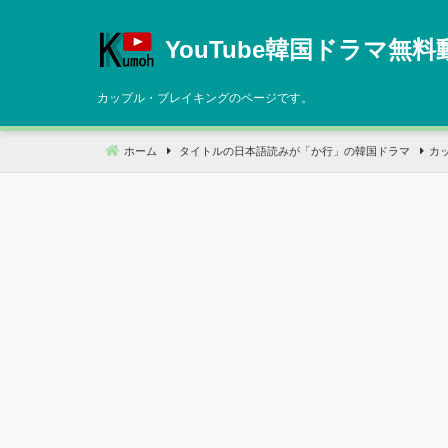
コ
ン
YouTube韓国ドラマ無料
テ
ン
カップル・ブレイキングのページです。
ツ
へ
ホーム
タイトルの日本語読みが「か行」の韓国ドラマ
カ
移
動