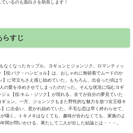
しているのも面白さを助長します！
あらすじ
ともなくなったカップル、ヨギョンとジョンソク。ロマンティッ
ン【役:パク・ハンビョル】は、おしゃれに無頓着でムードのか
ョン】に苛立ちさえ感じ始めていた。もちろん、出会った頃はラ
二人の愛を冷めさせてしまったのだった。そんな状況に悩むヨギ
ンジェ【役:キム・ジソク】が現れる。全てが自分の夢見ていた
ヨギョン。一方、ジョンソクもまた野性的な魅力を放つ女王様キ
ヘ】に出会い、惹かれ始めていた。不毛な恋は早く終わらせて、
想が囁く。トキメキはなくても、趣味が合わなくても、家族のよ
5年間が問いかける。果たして二人が出した結論とは・・・。