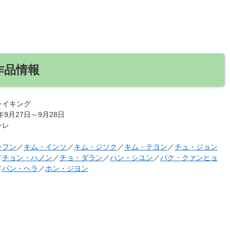
作品情報
レイキング
7年9月27日～9月28日
ンレ
ンフン
／
キム・インソ
／
キム・ジソク
／
キム・テヨン
／
チュ・ジョン
／
チョン・ハノン
／
チョ・ダラン
／
ハン・シユン
／
パク・クァンヒョ
／
パン・ヘラ
／
ホン・ジヨン