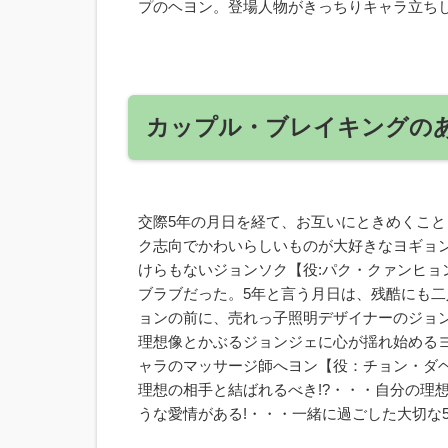
プのヘヨン。登場人物がきっちりキャラ立ち
カップル・ブレイキングの
交際5年の月日を経て、お互いにときめくこ
ク志向でかわいらしいものが大好きなヨギョ
けらもないジョンソク【役:パク・クァンヒ
ブラブだった。5年と言う月日は、残酷にも
ョンの前に、売れっ子照明デザイナーのジョ
理想像とかぶるジョンジェに心が揺れ始める
ャラのマッサージ師へヨン【役：チョン・ダ
理想の相手と結ばれるべき!?・・・自分の理
うな愛情がある!・・・一緒に過ごした大切な