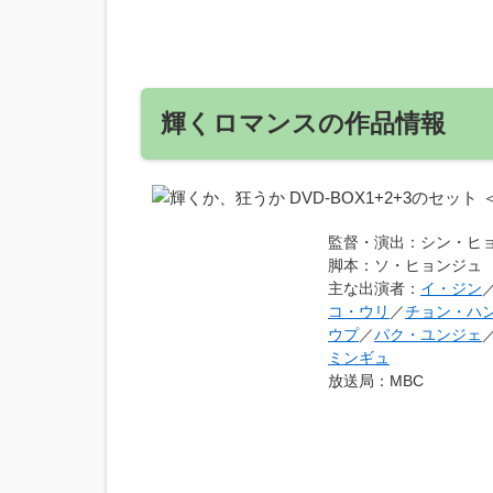
輝くロマンスの作品情報
監督・演出
：シン・ヒ
脚本
：ソ・ヒョンジュ
主な出演者
：
イ・ジン
コ・ウリ
／
チョン・ハ
ウプ
／
パク・ユンジェ
ミンギュ
放送局
：MBC