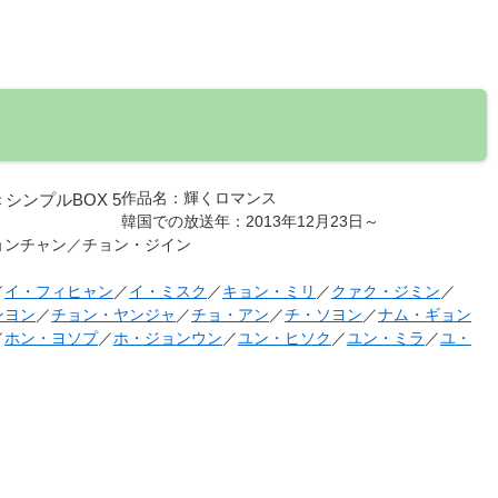
作品名
：輝くロマンス
韓国での放送年
：2013年12月23日～
ョンチャン／チョン・ジイン
／
イ・フィヒャン
／
イ・ミスク
／
キョン・ミリ
／
クァク・ジミン
／
ンヨン
／
チョン・ヤンジャ
／
チョ・アン
／
チ・ソヨン
／
ナム・ギョン
／
ホン・ヨソプ
／
ホ・ジョンウン
／
ユン・ヒソク
／
ユン・ミラ
／
ユ・