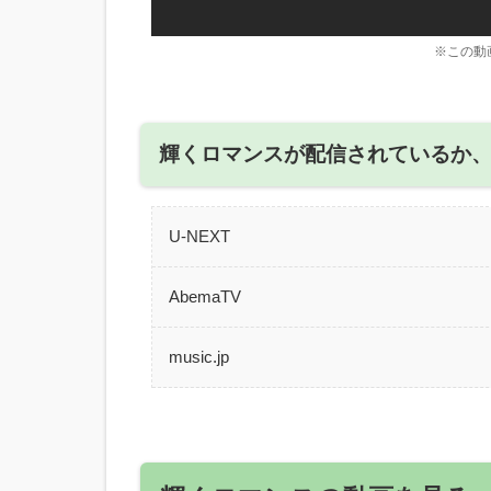
※この動
輝くロマンスが配信されているか
U-NEXT
AbemaTV
music.jp