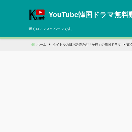
コ
ン
YouTube韓国ドラマ無料
テ
ン
輝くロマンスのページです。
ツ
へ
ホーム
タイトルの日本語読みが「か行」の韓国ドラマ
輝
移
動