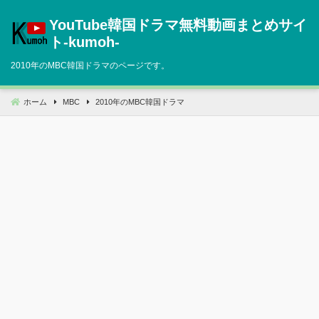
コ
YouTube韓国ドラマ無料動画まとめサイ
ン
テ
ト‐kumoh‐
ン
2010年のMBC韓国ドラマのページです。
ツ
へ
移
ホーム
MBC
2010年のMBC韓国ドラマ
動