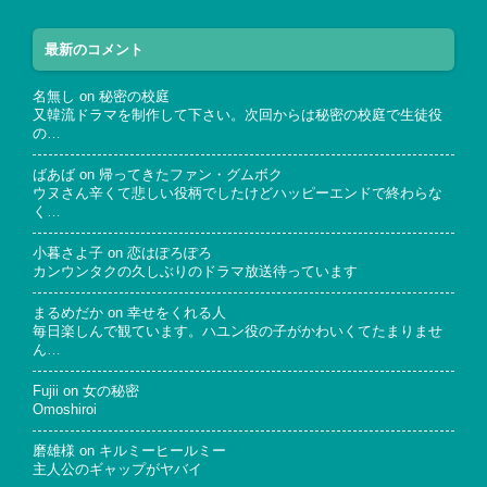
最新のコメント
名無し
on
秘密の校庭
又韓流ドラマを制作して下さい。次回からは秘密の校庭で生徒役
の…
ばあば
on
帰ってきたファン・グムボク
ウヌさん辛くて悲しい役柄でしたけどハッピーエンドで終わらな
く…
小暮さよ子
on
恋はぽろぽろ
カンウンタクの久しぶりのドラマ放送待っています
まるめだか
on
幸せをくれる人
毎日楽しんで観ています。ハユン役の子がかわいくてたまりませ
ん…
Fujii
on
女の秘密
Omoshiroi
磨雄様
on
キルミーヒールミー
主人公のギャップがヤバイ