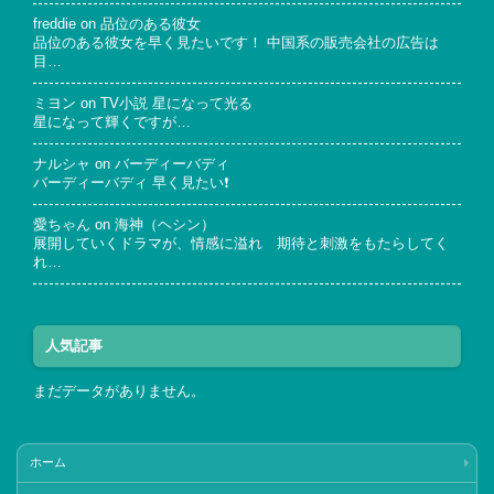
freddie
on
品位のある彼女
品位のある彼女を早く見たいです！ 中国系の販売会社の広告は
目…
ミヨン
on
TV小説 星になって光る
星になって輝くですが…
ナルシャ
on
バーディーバディ
バーディーバディ 早く見たい❗
愛ちゃん
on
海神（ヘシン）
展開していくドラマが、情感に溢れ 期待と刺激をもたらしてく
れ…
人気記事
まだデータがありません。
ホーム