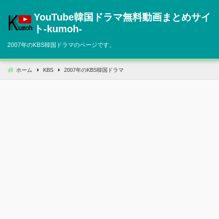
コ
YouTube韓国ドラマ無料動画まとめサイ
ン
テ
ト‐kumoh‐
ン
2007年のKBS韓国ドラマのページです。
ツ
へ
移
ホーム
KBS
2007年のKBS韓国ドラマ
動