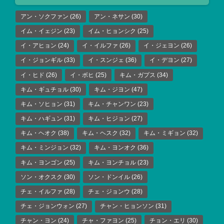
アン・ソクファン
(26)
アン・ネサン
(30)
イム・イェジン
(23)
イム・ヒョンシク
(25)
イ・アヒョン
(24)
イ・イルファ
(26)
イ・ジェヨン
(26)
イ・ジョンギル
(33)
イ・スンジェ
(36)
イ・デヨン
(27)
イ・ヒド
(26)
イ・ボヒ
(25)
キム・ガプス
(34)
キム・ギュチョル
(30)
キム・ジヨン
(47)
キム・ソヒョン
(31)
キム・チャンワン
(23)
キム・ハギュン
(31)
キム・ヒジョン
(27)
キム・ヘオク
(38)
キム・ヘスク
(32)
キム・ミギョン
(32)
キム・ミンジョン
(32)
キム・ヨンオク
(36)
キム・ヨンゴン
(25)
キム・ヨンチョル
(23)
ソン・オクスク
(30)
ソン・ドンイル
(26)
チェ・イルファ
(28)
チェ・ジョンウ
(28)
チェ・ジョンウォン
(27)
チャン・ヒョンソン
(31)
チャン・ヨン
(24)
チャ・ファヨン
(25)
チョン・エリ
(30)