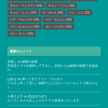
チョン・ドンファン
(44)
チョン・ヘソン
(35)
チョン・ミソン
(23)
ナ・ヨンヒ
(26)
ハン・ジニ
(23)
パク・ウォンスク
(29)
パク・クニョン
(29)
パン・ヒョジョン
(34)
ユン・ジュサン
(35)
ユン・ユソン
(25)
最新のコメント
名無し
on
秘密の校庭
又韓流ドラマを制作して下さい。次回からは秘密の校庭で生徒役
の…
ばあば
on
帰ってきたファン・グムボク
ウヌさん辛くて悲しい役柄でしたけどハッピーエンドで終わらな
く…
小暮さよ子
on
恋はぽろぽろ
カンウンタクの久しぶりのドラマ放送待っています