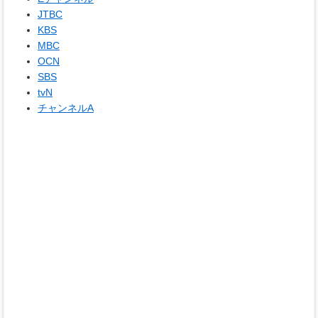
JTBC
KBS
MBC
OCN
SBS
tvN
チャンネルA