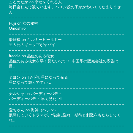
まるめだか
on
幸せをくれる人
毎日楽しんで観ています。ハユン役の子がかわいくてたまりませ
ん…
Fujii
on
女の秘密
Omoshiroi
磨雄様
on
キルミーヒールミー
主人公のギャップがヤバイ
freddie
on
品位のある彼女
品位のある彼女を早く見たいです！ 中国系の販売会社の広告は
目…
ミヨン
on
TV小説 星になって光る
星になって輝くですが…
ナルシャ
on
バーディーバディ
バーディーバディ 早く見たい❗
愛ちゃん
on
海神（ヘシン）
展開していくドラマが、情感に溢れ 期待と刺激をもたらしてく
れ…