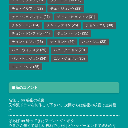
ソン・オクスク
(30)
ソン・ドンイル
(26)
チェ・イルファ
(28)
チェ・ジョンウ
(28)
チェ・ジョンウォン
(27)
チャン・ヒョンソン
(31)
チャン・ヨン
(24)
チャ・ファヨン
(25)
チョン・エリ
(30)
チョン・ドンファン
(44)
チョン・ヘソン
(35)
チョン・ミソン
(23)
ナ・ヨンヒ
(26)
ハン・ジニ
(23)
パク・ウォンスク
(29)
パク・クニョン
(29)
パン・ヒョジョン
(34)
ユン・ジュサン
(35)
ユン・ユソン
(25)
最新のコメント
名無し
on
秘密の校庭
又韓流ドラマを制作して下さい。次回からは秘密の校庭で生徒役
の…
ばあば
on
帰ってきたファン・グムボク
ウヌさん辛くて悲しい役柄でしたけどハッピーエンドで終わらな