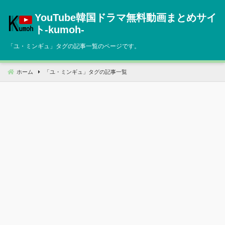
コ
YouTube韓国ドラマ無料動画まとめサイ
ン
テ
ト‐kumoh‐
ン
「
ユ・ミンギュ
」タグの記事一覧のページです。
ツ
へ
移
ホーム
「
ユ・ミンギュ
」タグの記事一覧
動