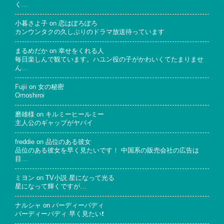
く…
小暮さよ子
on
恋はぽろぽろ
カンウンタクの久しぶりのドラマ放送待っています
まるめだか
on
幸せをくれる人
毎日楽しんで観ています。ハユン役の子がかわいくてたまりませ
ん…
Fujii
on
女の秘密
Omoshiroi
磨雄様
on
キルミーヒールミー
主人公のギャップがヤバイ
freddie
on
品位のある彼女
品位のある彼女を早く見たいです！ 中国系の販売会社の広告は
目…
ミヨン
on
TV小説 星になって光る
星になって輝くですが…
ナルシャ
on
バーディーバディ
バーディーバディ 早く見たい❗