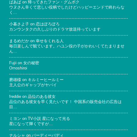
ばあば
on
帰ってきたファン・グムボク
ウヌさん辛くて悲しい役柄でしたけどハッピーエンドで終わらな
く…
小暮さよ子
on
恋はぽろぽろ
カンウンタクの久しぶりのドラマ放送待っています
まるめだか
on
幸せをくれる人
毎日楽しんで観ています。ハユン役の子がかわいくてたまりませ
ん…
Fujii
on
女の秘密
Omoshiroi
磨雄様
on
キルミーヒールミー
主人公のギャップがヤバイ
freddie
on
品位のある彼女
品位のある彼女を早く見たいです！ 中国系の販売会社の広告は
目…
ミヨン
on
TV小説 星になって光る
星になって輝くですが…
ナルシャ
on
バーディーバディ