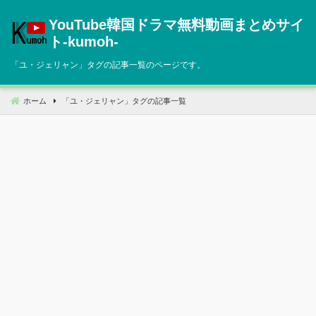
コ
YouTube韓国ドラマ無料動画まとめサイ
ン
テ
ト‐kumoh‐
ン
「
ユ・ジェリャン
」タグの記事一覧のページです。
ツ
へ
移
ホーム
「
ユ・ジェリャン
」タグの記事一覧
動