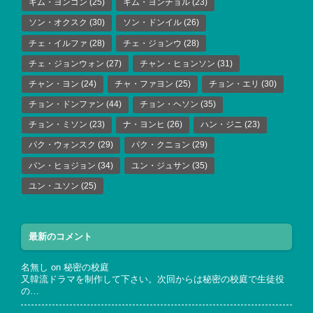
キム・ヨンゴン
(25)
キム・ヨンチョル
(23)
ソン・オクスク
(30)
ソン・ドンイル
(26)
チェ・イルファ
(28)
チェ・ジョンウ
(28)
チェ・ジョンウォン
(27)
チャン・ヒョンソン
(31)
チャン・ヨン
(24)
チャ・ファヨン
(25)
チョン・エリ
(30)
チョン・ドンファン
(44)
チョン・ヘソン
(35)
チョン・ミソン
(23)
ナ・ヨンヒ
(26)
ハン・ジニ
(23)
パク・ウォンスク
(29)
パク・クニョン
(29)
パン・ヒョジョン
(34)
ユン・ジュサン
(35)
ユン・ユソン
(25)
最新のコメント
名無し
on
秘密の校庭
又韓流ドラマを制作して下さい。次回からは秘密の校庭で生徒役
の…