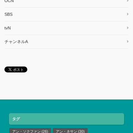
OCN
SBS
tvN
チャンネルA
タグ
アン・ソクファン
(26)
アン・ネサン
(30)