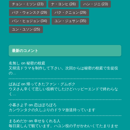
チョン・ミソン
(23)
ナ・ヨンヒ
(26)
ハン・ジニ
(23)
パク・ウォンスク
(29)
パク・クニョン
(29)
パン・ヒョジョン
(34)
ユン・ジュサン
(35)
ユン・ユソン
(25)
最新のコメント
名無し
on
秘密の校庭
又韓流ドラマを制作して下さい。次回からは秘密の校庭で生徒役
の…
ばあば
on
帰ってきたファン・グムボク
ウヌさん辛くて悲しい役柄でしたけどハッピーエンドで終わらな
く…
小暮さよ子
on
恋はぽろぽろ
カンウンタクの久しぶりのドラマ放送待っています
まるめだか
on
幸せをくれる人
毎日楽しんで観ています。ハユン役の子がかわいくてたまりませ