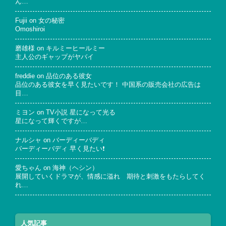
ん…
Fujii
on
女の秘密
Omoshiroi
磨雄様
on
キルミーヒールミー
主人公のギャップがヤバイ
freddie
on
品位のある彼女
品位のある彼女を早く見たいです！ 中国系の販売会社の広告は
目…
ミヨン
on
TV小説 星になって光る
星になって輝くですが…
ナルシャ
on
バーディーバディ
バーディーバディ 早く見たい❗
愛ちゃん
on
海神（ヘシン）
展開していくドラマが、情感に溢れ 期待と刺激をもたらしてく
れ…
人気記事