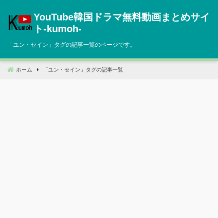
コ
YouTube韓国ドラマ無料動画まとめサイ
ン
テ
ト‐kumoh‐
ン
「
ユン・セイン
」タグの記事一覧のページです。
ツ
へ
移
ホーム
「
ユン・セイン
」タグの記事一覧
動