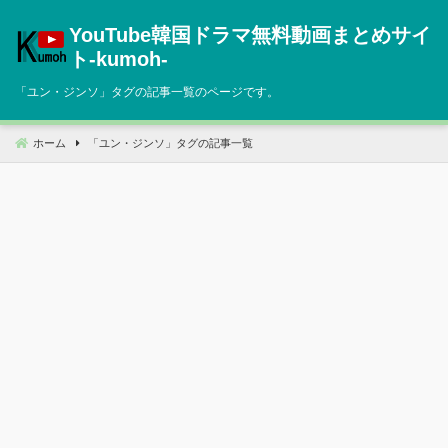
コ
YouTube韓国ドラマ無料動画まとめサイ
ン
テ
ト‐kumoh‐
ン
「
ユン・ジンソ
」タグの記事一覧のページです。
ツ
へ
移
ホーム
「
ユン・ジンソ
」タグの記事一覧
動