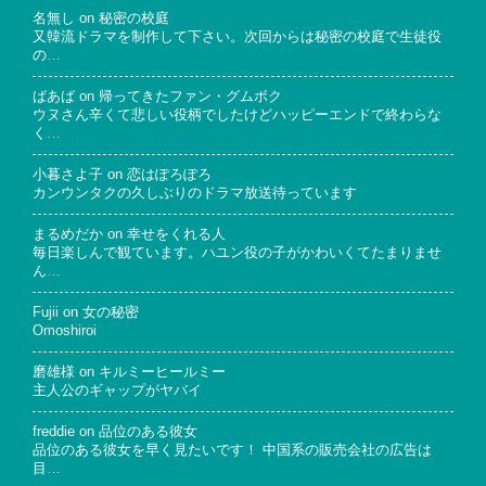
名無し
on
秘密の校庭
又韓流ドラマを制作して下さい。次回からは秘密の校庭で生徒役
の…
ばあば
on
帰ってきたファン・グムボク
ウヌさん辛くて悲しい役柄でしたけどハッピーエンドで終わらな
く…
小暮さよ子
on
恋はぽろぽろ
カンウンタクの久しぶりのドラマ放送待っています
まるめだか
on
幸せをくれる人
毎日楽しんで観ています。ハユン役の子がかわいくてたまりませ
ん…
Fujii
on
女の秘密
Omoshiroi
磨雄様
on
キルミーヒールミー
主人公のギャップがヤバイ
freddie
on
品位のある彼女
品位のある彼女を早く見たいです！ 中国系の販売会社の広告は
目…