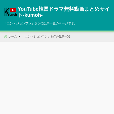
コ
YouTube韓国ドラマ無料動画まとめサイ
ン
テ
ト‐kumoh‐
ン
「
ユン・ジョンフン
」タグの記事一覧のページです。
ツ
へ
移
ホーム
「
ユン・ジョンフン
」タグの記事一覧
動