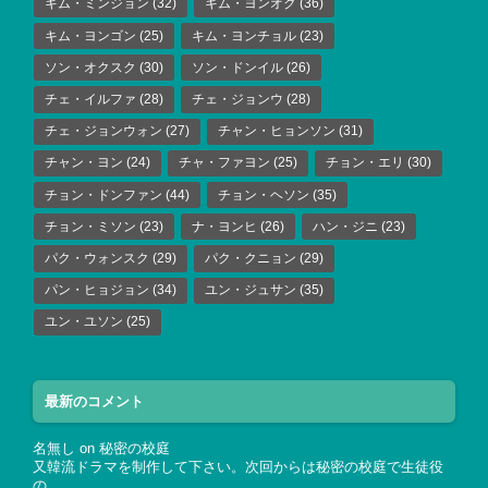
キム・ミンジョン
(32)
キム・ヨンオク
(36)
キム・ヨンゴン
(25)
キム・ヨンチョル
(23)
ソン・オクスク
(30)
ソン・ドンイル
(26)
チェ・イルファ
(28)
チェ・ジョンウ
(28)
チェ・ジョンウォン
(27)
チャン・ヒョンソン
(31)
チャン・ヨン
(24)
チャ・ファヨン
(25)
チョン・エリ
(30)
チョン・ドンファン
(44)
チョン・ヘソン
(35)
チョン・ミソン
(23)
ナ・ヨンヒ
(26)
ハン・ジニ
(23)
パク・ウォンスク
(29)
パク・クニョン
(29)
パン・ヒョジョン
(34)
ユン・ジュサン
(35)
ユン・ユソン
(25)
最新のコメント
名無し
on
秘密の校庭
又韓流ドラマを制作して下さい。次回からは秘密の校庭で生徒役
の…