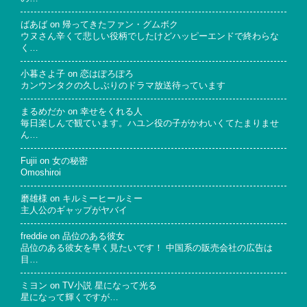
ばあば
on
帰ってきたファン・グムボク
ウヌさん辛くて悲しい役柄でしたけどハッピーエンドで終わらな
く…
小暮さよ子
on
恋はぽろぽろ
カンウンタクの久しぶりのドラマ放送待っています
まるめだか
on
幸せをくれる人
毎日楽しんで観ています。ハユン役の子がかわいくてたまりませ
ん…
Fujii
on
女の秘密
Omoshiroi
磨雄様
on
キルミーヒールミー
主人公のギャップがヤバイ
freddie
on
品位のある彼女
品位のある彼女を早く見たいです！ 中国系の販売会社の広告は
目…
ミヨン
on
TV小説 星になって光る
星になって輝くですが…