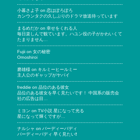
小暮さよ子
on
恋はぽろぽろ
カンウンタクの久しぶりのドラマ放送待っています
まるめだか
on
幸せをくれる人
毎日楽しんで観ています。ハユン役の子がかわいくて
たまりません…
Fujii
on
女の秘密
Omoshiroi
磨雄様
on
キルミーヒールミー
主人公のギャップがヤバイ
freddie
on
品位のある彼女
品位のある彼女を早く見たいです！ 中国系の販売会
社の広告は目…
ミヨン
on
TV小説 星になって光る
星になって輝くですが…
ナルシャ
on
バーディーバディ
バーディーバディ 早く見たい❗