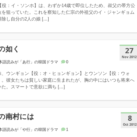
宗【役：イ・ソンホ】は、わずか14歳で即位したため、叔父の帯方公
位を狙っていた。これを察知した仁宗の外祖父のイ・ジャンギョム
除し自分の2人の娘 […]
の如く
27
Nov 2012
本語読みが「あ行」の韓国ドラマ
0
妹、ウンギョン【役：オ・ヒョンギョン】とウンソン【役：ウォ
】。彼女たちは貧しい家庭に生まれたが、胸の中にはいつも将来へ
た。スマートで意欲に満ち […]
の南村には
8
Oct 2012
本語読みが「や行」の韓国ドラマ
1