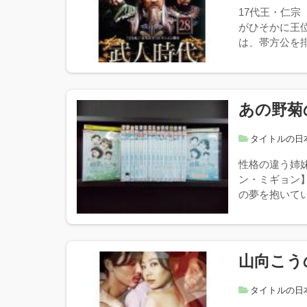
17代王・仁
がひそかに王
は、帯方公を排
あの野菊
タイトルの日
性格の違う姉
ン・ミギョン
の夢を抱いてい
山向こう
タイトルの日