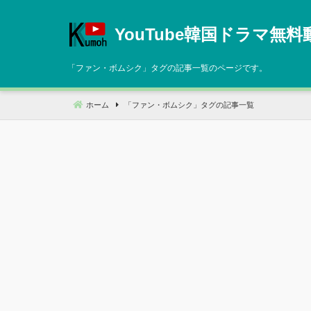
コ
ン
YouTube韓国ドラマ無料
テ
ン
「
ファン・ボムシク
」タグの記事一覧のページです。
ツ
へ
ホーム
「
ファン・ボムシク
」タグの記事一覧
移
動