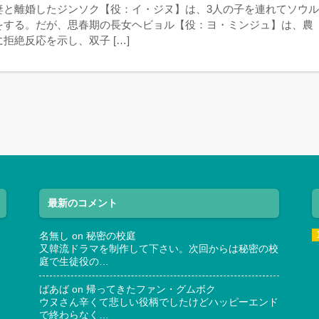
妻と離婚したジンソク【役：イ・ジヌ】は、3人の子を連れてソウ
をする。だが、思春期の長女ヘビョル【役：ヨ・ミンジュ】は、農
拒絶反応を示し、双子 […]
最新のコメント
名無し
on
秘密の校庭
又韓流ドラマを制作して下さい。次回からは秘密の校
庭で生徒役の…
ばあば
on
帰ってきたファン・グムボク
ウヌさん辛くて悲しい役柄でしたけどハッピーエンド
で終わらなく…