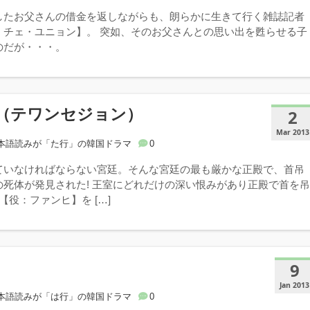
したお父さんの借金を返しながらも、朗らかに生きて行く雑誌記者
：チェ・ユニョン】。 突如、そのお父さんとの思い出を甦らせる子
のだが・・・。
（テワンセジョン）
2
Mar 2013
本語読みが「た行」の韓国ドラマ
0
ていなければならない宮廷。そんな宮廷の最も厳かな正殿で、首吊
の死体が発見された! 王室にどれだけの深い恨みがあり正殿で首を
【役：ファンヒ】を […]
9
Jan 2013
本語読みが「は行」の韓国ドラマ
0