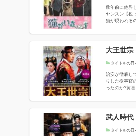
数年前に他界
ヤンスン【役
猫が現われる
大王世宗
タイトルの日
治安が徹底し
りした従事官
ったのか?黄喜
武人時代
タイトルの日