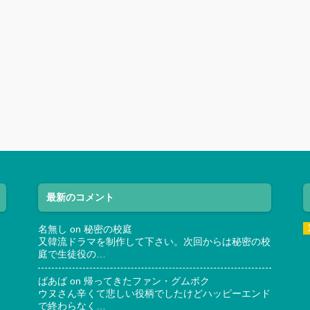
最新のコメント
名無し
on
秘密の校庭
又韓流ドラマを制作して下さい。次回からは秘密の校
庭で生徒役の…
ばあば
on
帰ってきたファン・グムボク
ウヌさん辛くて悲しい役柄でしたけどハッピーエンド
で終わらなく…