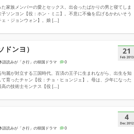
った家族メンバーの愛とセックス。出会ったばかりの男と寝てしま
末子ソンヨン【役：ホン・ミニ】。不意に不倫を広げるかわいそう
ェ・ジョンウォン】。娘 […]
ソドンヨ）
21
Feb 2013
本語読みが「さ行」の韓国ドラマ
0
高句麗が対立する三国時代。百済の王子に生まれながら、出生を知
して育ったチャン【役：チョ・ヒョンジェ】。母は、少年になった
高の技術士モンナス【役 […]
4
Dec 2012
本語読みが「さ行」の韓国ドラマ
0