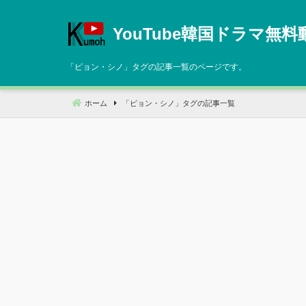
コ
ン
YouTube韓国ドラマ無料
テ
ン
「
ピョン・シノ
」タグの記事一覧のページです。
ツ
へ
ホーム
「
ピョン・シノ
」タグの記事一覧
移
動