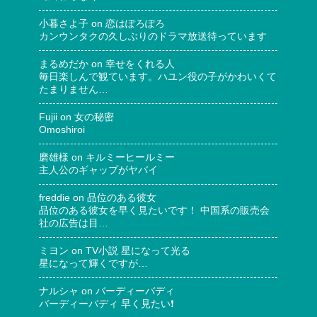
小暮さよ子
on
恋はぽろぽろ
カンウンタクの久しぶりのドラマ放送待っています
まるめだか
on
幸せをくれる人
毎日楽しんで観ています。ハユン役の子がかわいくて
たまりません…
Fujii
on
女の秘密
Omoshiroi
磨雄様
on
キルミーヒールミー
主人公のギャップがヤバイ
freddie
on
品位のある彼女
品位のある彼女を早く見たいです！ 中国系の販売会
社の広告は目…
ミヨン
on
TV小説 星になって光る
星になって輝くですが…
ナルシャ
on
バーディーバディ
バーディーバディ 早く見たい❗