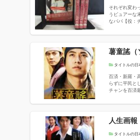
それぞれ変わ
うピュアーな
なパパ【役：チ
薯童謠（
タイトルの日
百済・新羅・
らずに平民と
チャンを百済最
人生画報
タイトルの日