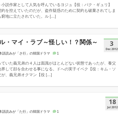
ト小説作家として人気を呼んでいるヨジュ【役：パク・ギュリ】
契約を控えていたのだが、盗作疑惑のために契約も破棄されてしま
窮地に立たされていた。ル […]
ル・マイ・ラブ～怪しい！？関係～
3
Dec 2012
本語読みが「さ行」の韓国ドラマ
1
っていた義兄弟の４人は面識がほとんどない状態であったが、養父
他界して顔を合わせる事になる。ドへの実子イベク【役：キム・ソ
が、義兄弟オクマン【役 […]
18
Jul 2012
本語読みが「た行」の韓国ドラマ
1