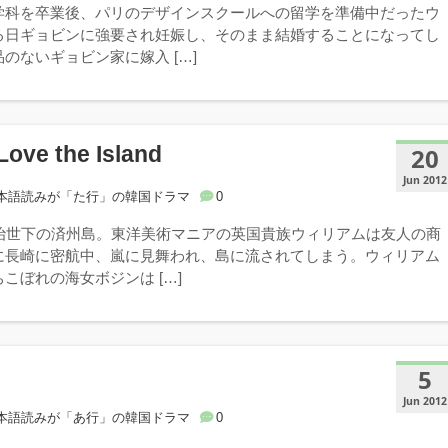
学科を卒業後、パリのデザインスクールへの留学を準備中だったウ
る日ギョビンに強要され妊娠し、そのまま結婚することになってし
のないギョビン家に嫁入 […]
e the Island
20
Jun 2012
本語読みが「た行」の韓国ドラマ
0
祖治世下の済州島。東洋美術マニアの英国貴族ウィリアムは友人の商
に長崎に密航中、嵐に見舞われ、島に流されてしまう。ウィリアム
こぼれの海女ボジンは […]
5
Jun 2012
本語読みが「あ行」の韓国ドラマ
0