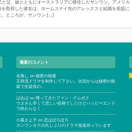
祖父と父、妹とともにオーストラリアに移住したサンウン。アメリカ
格を取得した彼女は、ホームステイ先のアレックスと結婚を前提に
。ところが、サンウン […]
最新のコメント
名無し
on
秘密の校庭
又韓流ドラマを制作して下さい。次回からは秘密の校
庭で生徒役の…
ばあば
on
帰ってきたファン・グムボク
ウヌさん辛くて悲しい役柄でしたけどハッピーエンド
で終わらなく…
小暮さよ子
on
恋はぽろぽろ
カンウンタクの久しぶりのドラマ放送待っています