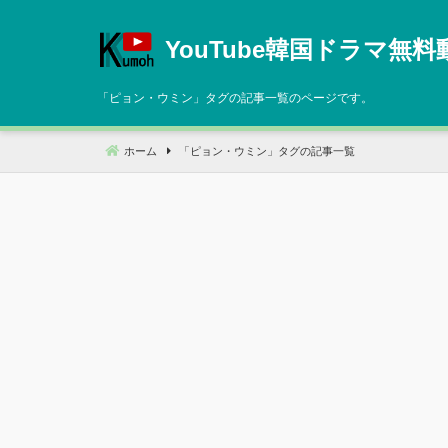
コ
ン
YouTube韓国ドラマ無料
テ
ン
「
ピョン・ウミン
」タグの記事一覧のページです。
ツ
へ
ホーム
「
ピョン・ウミン
」タグの記事一覧
移
動