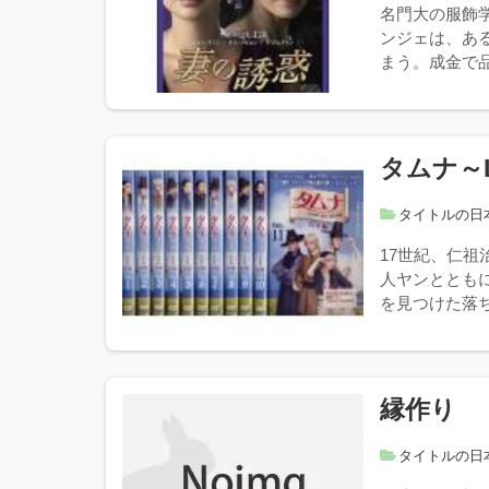
名門大の服飾
ンジェは、あ
まう。成金で品
タムナ～Lov
タイトルの日
17世紀、仁
人ヤンととも
を見つけた落ち
縁作り
タイトルの日