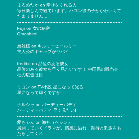
まるめだか
on
幸せをくれる人
毎日楽しんで観ています。ハユン役の子がかわいくて
たまりません…
Fujii
on
女の秘密
Omoshiroi
磨雄様
on
キルミーヒールミー
主人公のギャップがヤバイ
freddie
on
品位のある彼女
品位のある彼女を早く見たいです！ 中国系の販売会
社の広告は目…
ミヨン
on
TV小説 星になって光る
星になって輝くですが…
ナルシャ
on
バーディーバディ
バーディーバディ 早く見たい❗
愛ちゃん
on
海神（ヘシン）
展開していくドラマが、情感に溢れ 期待と刺激をも
たらしてくれ…