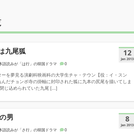
覧
は九尾狐
12
Jan 2013
本語読みが「は行」の韓国ドラマ
0
ターを夢見る演劇科映画科の大学生チャ・テウン【役：イ・スン
込んだチョンボ寺の掛軸に封印された狐に九本の尻尾を描いてしま
上閉じ込められていた九尾 […]
目の男
8
Jan 2013
本語読みが「さ行」の韓国ドラマ
0