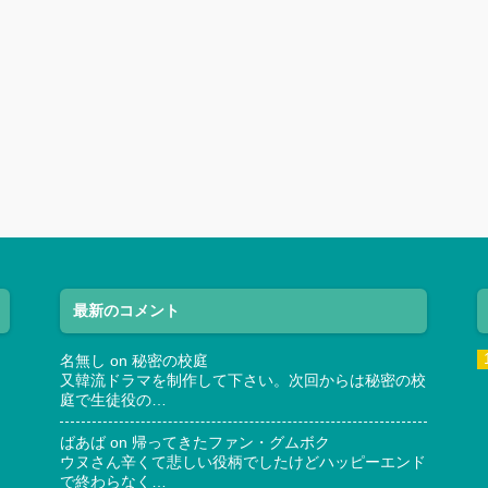
最新のコメント
名無し
on
秘密の校庭
又韓流ドラマを制作して下さい。次回からは秘密の校
庭で生徒役の…
ばあば
on
帰ってきたファン・グムボク
ウヌさん辛くて悲しい役柄でしたけどハッピーエンド
で終わらなく…