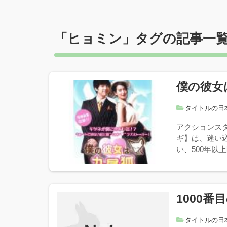
「
ヒョミン
」タグの記事一
僕の彼女
タイトルの日
アクションス
ギ】は、迷い
い、500年以
1000番
タイトルの日