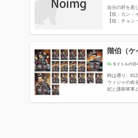
自分の肝を差
【役：カン・
【役：チョン・
階伯（ケ
タイトルの日
時は遡り、6
ウィジャの命
妃と護衛将軍ム