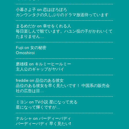
小暮さよ子
on
恋はぽろぽろ
カンウンタクの久しぶりのドラマ放送待っています
まるめだか
on
幸せをくれる人
毎日楽しんで観ています。ハユン役の子がかわいくて
たまりません…
Fujii
on
女の秘密
Omoshiroi
磨雄様
on
キルミーヒールミー
主人公のギャップがヤバイ
freddie
on
品位のある彼女
品位のある彼女を早く見たいです！ 中国系の販売会
社の広告は目…
ミヨン
on
TV小説 星になって光る
星になって輝くですが…
ナルシャ
on
バーディーバディ
バーディーバディ 早く見たい❗