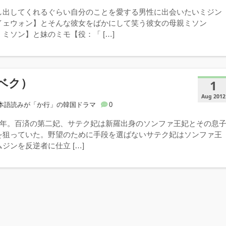
し出してくれるぐらい自分のことを愛する男性に出会いたいミジン
イェウォン】とそんな彼女をばかにして笑う彼女の母親ミソン
ミソン】と妹のミモ【役：「 […]
ベク）
1
Aug 2012
本語読みが「か行」の韓国ドラマ
0
12年。百済の第二妃、サテク妃は新羅出身のソンファ王妃とその息
を狙っていた。野望のために手段を選ばないサテク妃はソンファ王
ジンを反逆者に仕立 […]