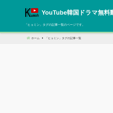
コ
ン
YouTube韓国ドラマ無料
テ
ン
「
ヒョミン
」タグの記事一覧のページです。
ツ
へ
ホーム
「
ヒョミン
」タグの記事一覧
移
動