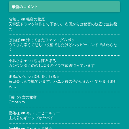
最新のコメント
名無し
on
秘密の校庭
又韓流ドラマを制作して下さい。次回からは秘密の校庭で生徒役
の…
ばあば
on
帰ってきたファン・グムボク
ウヌさん辛くて悲しい役柄でしたけどハッピーエンドで終わらな
く…
小暮さよ子
on
恋はぽろぽろ
カンウンタクの久しぶりのドラマ放送待っています
まるめだか
on
幸せをくれる人
毎日楽しんで観ています。ハユン役の子がかわいくてたまりませ
ん…
Fujii
on
女の秘密
Omoshiroi
磨雄様
on
キルミーヒールミー
主人公のギャップがヤバイ