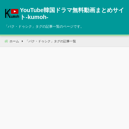
コ
YouTube韓国ドラマ無料動画まとめサイ
ン
テ
ト‐kumoh‐
ン
「
パク・ドゥシク
」タグの記事一覧のページです。
ツ
へ
移
ホーム
「
パク・ドゥシク
」タグの記事一覧
動