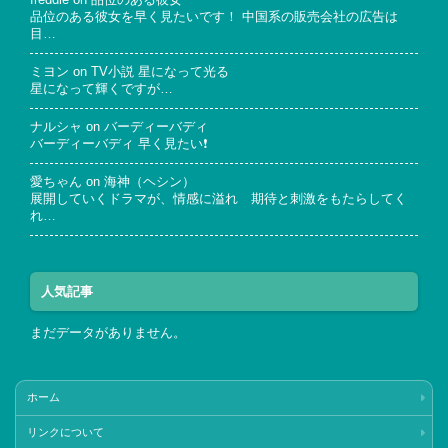
freddie
on
品位のある彼女
品位のある彼女を早く見たいです！ 中国系の販売会社の広告は
目…
ミヨン
on
TV小説 星になって光る
星になって輝くですが…
ナルシャ
on
バーディーバディ
バーディーバディ 早く見たい❗
愛ちゃん
on
海神（ヘシン）
展開していくドラマが、情感に溢れ 期待と刺激をもたらしてく
れ…
人気記事
まだデータがありません。
ホーム
リンクについて