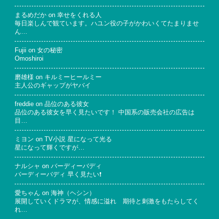
まるめだか
on
幸せをくれる人
毎日楽しんで観ています。ハユン役の子がかわいくてたまりませ
ん…
Fujii
on
女の秘密
Omoshiroi
磨雄様
on
キルミーヒールミー
主人公のギャップがヤバイ
freddie
on
品位のある彼女
品位のある彼女を早く見たいです！ 中国系の販売会社の広告は
目…
ミヨン
on
TV小説 星になって光る
星になって輝くですが…
ナルシャ
on
バーディーバディ
バーディーバディ 早く見たい❗
愛ちゃん
on
海神（ヘシン）
展開していくドラマが、情感に溢れ 期待と刺激をもたらしてく
れ…