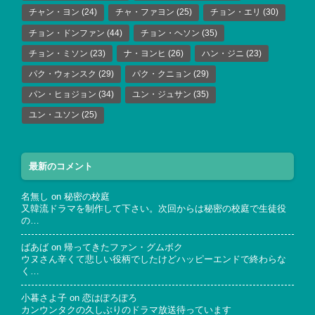
チャン・ヨン
(24)
チャ・ファヨン
(25)
チョン・エリ
(30)
チョン・ドンファン
(44)
チョン・ヘソン
(35)
チョン・ミソン
(23)
ナ・ヨンヒ
(26)
ハン・ジニ
(23)
パク・ウォンスク
(29)
パク・クニョン
(29)
パン・ヒョジョン
(34)
ユン・ジュサン
(35)
ユン・ユソン
(25)
最新のコメント
名無し
on
秘密の校庭
又韓流ドラマを制作して下さい。次回からは秘密の校庭で生徒役
の…
ばあば
on
帰ってきたファン・グムボク
ウヌさん辛くて悲しい役柄でしたけどハッピーエンドで終わらな
く…
小暮さよ子
on
恋はぽろぽろ
カンウンタクの久しぶりのドラマ放送待っています