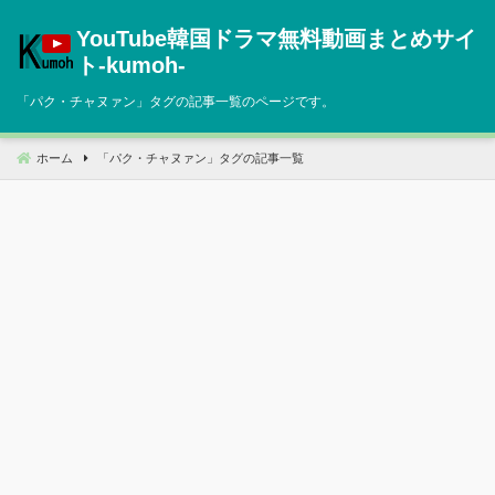
コ
YouTube韓国ドラマ無料動画まとめサイ
ン
テ
ト‐kumoh‐
ン
「
パク・チャヌァン
」タグの記事一覧のページです。
ツ
へ
移
ホーム
「
パク・チャヌァン
」タグの記事一覧
動