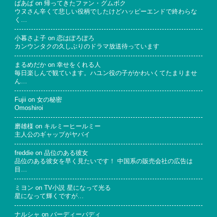
ばあば
on
帰ってきたファン・グムボク
ウヌさん辛くて悲しい役柄でしたけどハッピーエンドで終わらな
く…
小暮さよ子
on
恋はぽろぽろ
カンウンタクの久しぶりのドラマ放送待っています
まるめだか
on
幸せをくれる人
毎日楽しんで観ています。ハユン役の子がかわいくてたまりませ
ん…
Fujii
on
女の秘密
Omoshiroi
磨雄様
on
キルミーヒールミー
主人公のギャップがヤバイ
freddie
on
品位のある彼女
品位のある彼女を早く見たいです！ 中国系の販売会社の広告は
目…
ミヨン
on
TV小説 星になって光る
星になって輝くですが…
ナルシャ
on
バーディーバディ