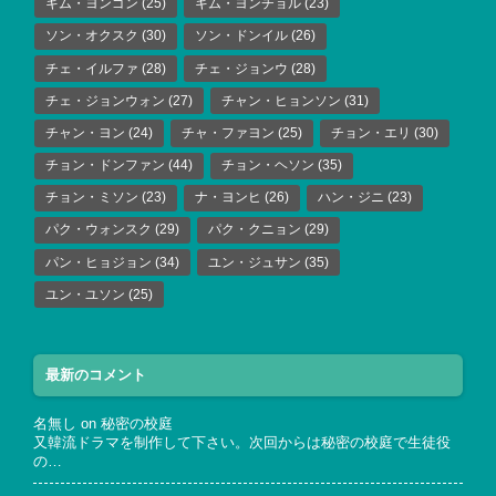
キム・ヨンゴン
(25)
キム・ヨンチョル
(23)
ソン・オクスク
(30)
ソン・ドンイル
(26)
チェ・イルファ
(28)
チェ・ジョンウ
(28)
チェ・ジョンウォン
(27)
チャン・ヒョンソン
(31)
チャン・ヨン
(24)
チャ・ファヨン
(25)
チョン・エリ
(30)
チョン・ドンファン
(44)
チョン・ヘソン
(35)
チョン・ミソン
(23)
ナ・ヨンヒ
(26)
ハン・ジニ
(23)
パク・ウォンスク
(29)
パク・クニョン
(29)
パン・ヒョジョン
(34)
ユン・ジュサン
(35)
ユン・ユソン
(25)
最新のコメント
名無し
on
秘密の校庭
又韓流ドラマを制作して下さい。次回からは秘密の校庭で生徒役
の…