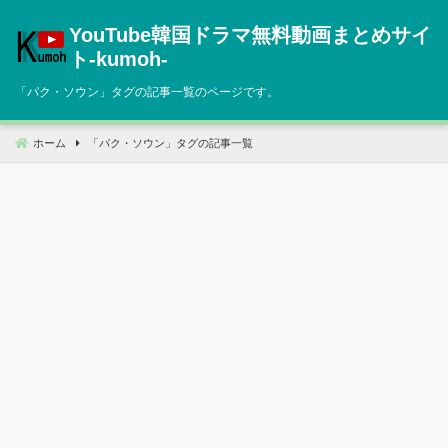
コ
YouTube韓国ドラマ無料動画まとめサイ
ン
テ
ト‐kumoh‐
ン
「
パク・ソウン
」タグの記事一覧のページです。
ツ
へ
移
ホーム
「
パク・ソウン
」タグの記事一覧
動