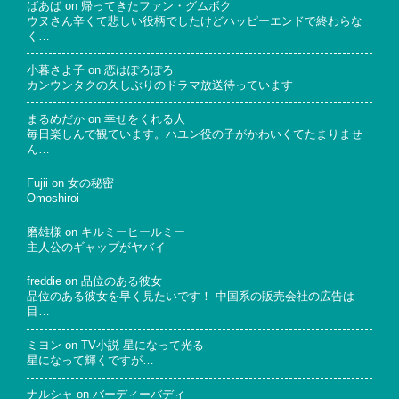
ばあば
on
帰ってきたファン・グムボク
ウヌさん辛くて悲しい役柄でしたけどハッピーエンドで終わらな
く…
小暮さよ子
on
恋はぽろぽろ
カンウンタクの久しぶりのドラマ放送待っています
まるめだか
on
幸せをくれる人
毎日楽しんで観ています。ハユン役の子がかわいくてたまりませ
ん…
Fujii
on
女の秘密
Omoshiroi
磨雄様
on
キルミーヒールミー
主人公のギャップがヤバイ
freddie
on
品位のある彼女
品位のある彼女を早く見たいです！ 中国系の販売会社の広告は
目…
ミヨン
on
TV小説 星になって光る
星になって輝くですが…
ナルシャ
on
バーディーバディ