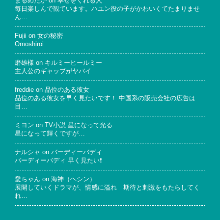
まるめだか
on
幸せをくれる人
毎日楽しんで観ています。ハユン役の子がかわいくてたまりませ
ん…
Fujii
on
女の秘密
Omoshiroi
磨雄様
on
キルミーヒールミー
主人公のギャップがヤバイ
freddie
on
品位のある彼女
品位のある彼女を早く見たいです！ 中国系の販売会社の広告は
目…
ミヨン
on
TV小説 星になって光る
星になって輝くですが…
ナルシャ
on
バーディーバディ
バーディーバディ 早く見たい❗
愛ちゃん
on
海神（ヘシン）
展開していくドラマが、情感に溢れ 期待と刺激をもたらしてく
れ…