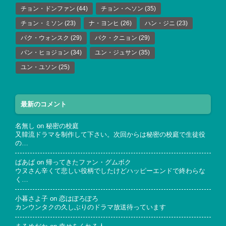
チョン・ドンファン
(44)
チョン・ヘソン
(35)
チョン・ミソン
(23)
ナ・ヨンヒ
(26)
ハン・ジニ
(23)
パク・ウォンスク
(29)
パク・クニョン
(29)
パン・ヒョジョン
(34)
ユン・ジュサン
(35)
ユン・ユソン
(25)
最新のコメント
名無し
on
秘密の校庭
又韓流ドラマを制作して下さい。次回からは秘密の校庭で生徒役
の…
ばあば
on
帰ってきたファン・グムボク
ウヌさん辛くて悲しい役柄でしたけどハッピーエンドで終わらな
く…
小暮さよ子
on
恋はぽろぽろ
カンウンタクの久しぶりのドラマ放送待っています