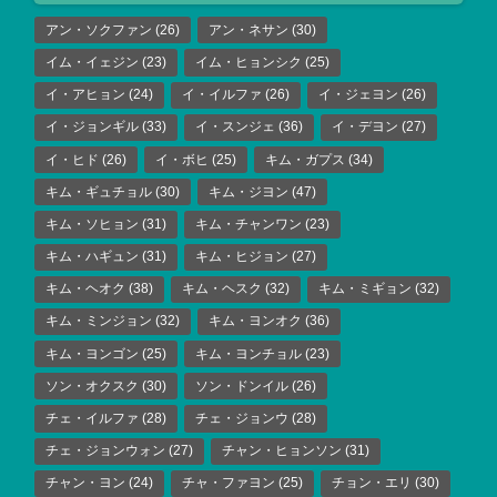
アン・ソクファン
(26)
アン・ネサン
(30)
イム・イェジン
(23)
イム・ヒョンシク
(25)
イ・アヒョン
(24)
イ・イルファ
(26)
イ・ジェヨン
(26)
イ・ジョンギル
(33)
イ・スンジェ
(36)
イ・デヨン
(27)
イ・ヒド
(26)
イ・ボヒ
(25)
キム・ガプス
(34)
キム・ギュチョル
(30)
キム・ジヨン
(47)
キム・ソヒョン
(31)
キム・チャンワン
(23)
キム・ハギュン
(31)
キム・ヒジョン
(27)
キム・ヘオク
(38)
キム・ヘスク
(32)
キム・ミギョン
(32)
キム・ミンジョン
(32)
キム・ヨンオク
(36)
キム・ヨンゴン
(25)
キム・ヨンチョル
(23)
ソン・オクスク
(30)
ソン・ドンイル
(26)
チェ・イルファ
(28)
チェ・ジョンウ
(28)
チェ・ジョンウォン
(27)
チャン・ヒョンソン
(31)
チャン・ヨン
(24)
チャ・ファヨン
(25)
チョン・エリ
(30)