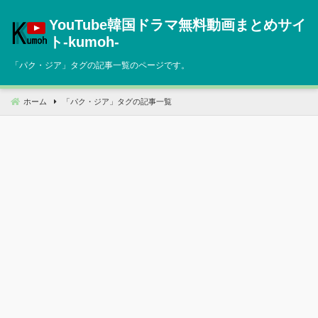
コ
YouTube韓国ドラマ無料動画まとめサイ
ン
テ
ト‐kumoh‐
ン
「
パク・ジア
」タグの記事一覧のページです。
ツ
へ
移
ホーム
「
パク・ジア
」タグの記事一覧
動