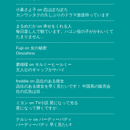
小暮さよ子
on
恋はぽろぽろ
カンウンタクの久しぶりのドラマ放送待っています
まるめだか
on
幸せをくれる人
毎日楽しんで観ています。ハユン役の子がかわいくて
たまりません…
Fujii
on
女の秘密
Omoshiroi
磨雄様
on
キルミーヒールミー
主人公のギャップがヤバイ
freddie
on
品位のある彼女
品位のある彼女を早く見たいです！ 中国系の販売会
社の広告は目…
ミヨン
on
TV小説 星になって光る
星になって輝くですが…
ナルシャ
on
バーディーバディ
バーディーバディ 早く見たい❗