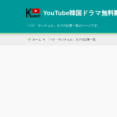
コ
ン
YouTube韓国ドラマ無料
テ
ン
「
パク・サンチョル
」タグの記事一覧のページです。
ツ
へ
ホーム
「
パク・サンチョル
」タグの記事一覧
移
動