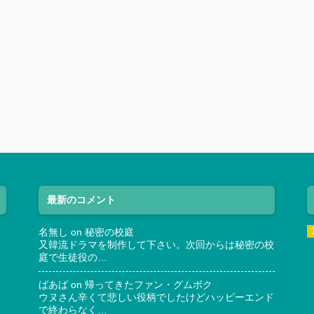
最新のコメント
名無し
on
秘密の校庭
又韓流ドラマを制作して下さい。次回からは秘密の校
庭で生徒役の…
ばあば
on
帰ってきたファン・グムボク
ウヌさん辛くて悲しい役柄でしたけどハッピーエンド
で終わらなく…